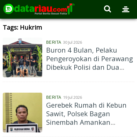
Tags: Hukrim
30 Jul 2026
BERITA
Buron 4 Bulan, Pelaku
Pengeroyokan di Perawang
Dibekuk Polisi dan Dua
Masih DPO
19 Jul 2026
BERITA
Gerebek Rumah di Kebun
Sawit, Polsek Bagan
Sinembah Amankan
Terduga Pengedar Sabu