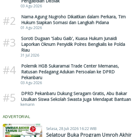
Pengabdian Ditolak
03 Agu 2026
#2
Nama Agung Nugroho Dikaitkan dalam Perkara, Tim
Hukum Siapkan Somasi dan Langkah Pidana
01 Agu 2026
#3
Soroti Dugaan 'Sabu Gaib', Kuasa Hukum Junaidi
Laporkan Oknum Penyidik Polres Bengkalis ke Polda
Riau
31 Jul 2026
#4
Polemik HGB Sukaramai Trade Center Memanas,
Ratusan Pedagang Adukan Persoalan ke DPRD
Pekanbaru
03 Agu 2026
#5
DPRD Pekanbaru Dukung Seragam Gratis, Abu Bakar
Usulkan Siswa Sekolah Swasta Juga Mendapat Bantuan
kemarin
ADVERTORIAL
Selasa, 28 Juli 2026 16:22 WIB
Selatour Buka Program Umroh Akhir