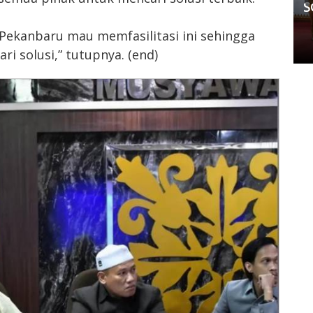
Kedua Pihak Mulai Sepakat
S
Damai
D Pekanbaru mau memfasilitasi ini sehingga
Senin, 11 Mei 2026 17:53 WIB
i solusi,” tutupnya. (end)