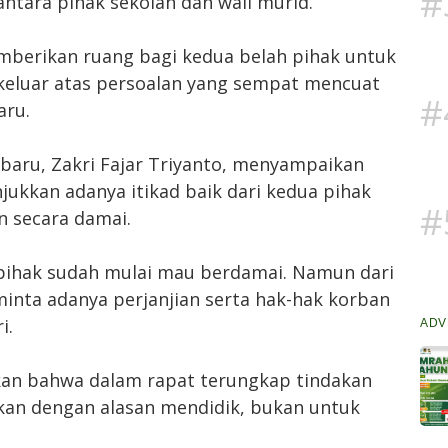
#
ntara pihak sekolah dan wali murid.
mberikan ruang bagi kedua belah pihak untuk
keluar atas persoalan yang sempat mencuat
#
aru.
baru, Zakri Fajar Triyanto, menyampaikan
ukkan adanya itikad baik dari kedua pihak
#
n secara damai.
h pihak sudah mulai mau berdamai. Namun dari
nta adanya perjanjian serta hak-hak korban
i.
ADV
askan bahwa dalam rapat terungkap tindakan
ukan dengan alasan mendidik, bukan untuk