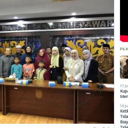
PIL
17 Ju
Kupa
Meru
16 Ju
Ket
Tid
Biay
Tid