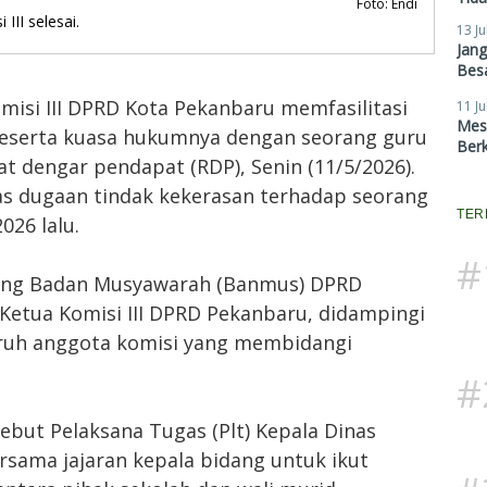
Foto: Endi
III selesai.
13 Ju
Jan
Besa
omisi III DPRD Kota Pekanbaru memfasilitasi
11 Ju
Mes
 beserta kuasa hukumnya dengan seorang guru
Ber
 dengar pendapat (RDP), Senin (11/5/2026).
 dugaan tindak kekerasan terhadap seorang
TER
026 lalu.
#
uang Badan Musyawarah (Banmus) DPRD
Ketua Komisi III DPRD Pekanbaru, didampingi
eluruh anggota komisi yang membidangi
#
ebut Pelaksana Tugas (Plt) Kepala Dinas
sama jajaran kepala bidang untuk ikut