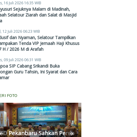
s, 16 Juli 2026 16:35 WIB
Mulai Rp38,4 Juta
yusuri Sejuknya Malam di Madinah,
ah Selatour Ziarah dan Salat di Masjid
a
, 12 Juli 2026 06:23 WIB
lusif dan Nyaman, Selatour Tampilkan
ampakan Tenda VIP Jemaah Haji Khusus
 H / 2026 M di Arafah
s, 09 Juli 2026 06:31 WIB
poa SIP Cabang Srikandi Buka
ngan Guru Tahsin, Ini Syarat dan Cara
amar
ERI FOTO
RD Pekanbaru Sahkan Perda
Komisi II Panggi