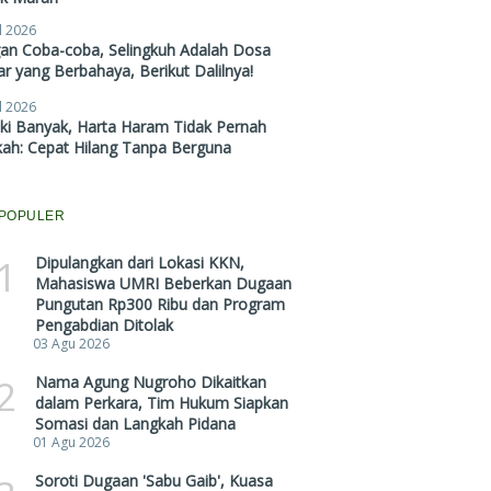
l 2026
gan Coba-coba, Selingkuh Adalah Dosa
r yang Berbahaya, Berikut Dalilnya!
l 2026
ki Banyak, Harta Haram Tidak Pernah
kah: Cepat Hilang Tanpa Berguna
POPULER
1
Dipulangkan dari Lokasi KKN,
Mahasiswa UMRI Beberkan Dugaan
Pungutan Rp300 Ribu dan Program
Pengabdian Ditolak
03 Agu 2026
2
Nama Agung Nugroho Dikaitkan
dalam Perkara, Tim Hukum Siapkan
Somasi dan Langkah Pidana
01 Agu 2026
Soroti Dugaan 'Sabu Gaib', Kuasa