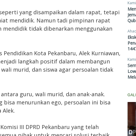
Kami
Men
eperti yang disampaikan dalam rapat, tetapi
Jema
 niat mendidik. Namun tadi pimpinan rapat
Qub
 mendidik tidak dibenarkan menggunakan
Ahad
Eksk
Pen
1447
as Pendidikan Kota Pekanbaru, Alek Kurniawan,
Kami
menjadi langkah positif dalam membangun
Sem
 wali murid, dan siswa agar persoalan tidak
Lowo
Mel
 antara guru, wali murid, dan anak-anak.
GAL
g bisa menurunkan ego, persoalan ini bisa
 Alek.
Komisi III DPRD Pekanbaru
Fasilitasi Mediasi Dugaan
 Komisi III DPRD Pekanbaru yang telah
Kekerasan Murid di SDN 181,
DP
emua pihak untuk mencari solusi terbaik.