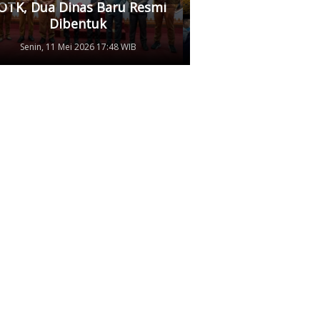
OTK, Dua Dinas Baru Resmi
Pertamina, Ungkap
Dibentuk
Antrean Panjang BB
Senin, 11 Mei 2026 17:48 WIB
Kamis, 07 Mei 2026 17