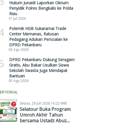
3
Hukum Junaidi Laporkan Oknum
Penyidik Polres Bengkalis ke Polda
Riau
31 Jul 2026
4
Polemik HGB Sukaramai Trade
Center Memanas, Ratusan
Pedagang Adukan Persoalan ke
DPRD Pekanbaru
03 Agu 2026
5
DPRD Pekanbaru Dukung Seragam
Gratis, Abu Bakar Usulkan Siswa
Sekolah Swasta Juga Mendapat
Bantuan
05 Agu 2026
ERTORIAL
Selasa, 28 Juli 2026 16:22 WIB
Selatour Buka Program
Umroh Akhir Tahun
bersama Ustadz Abuz
Zubair Hawaary, Harga