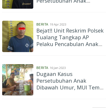
Persetubuhan Anak
Kandung di Siak
19 Apr 2023
BERITA
Bejat!! Unit Reskrim Polsek
Tualang Tangkap AP
Pelaku Pencabulan Anak
Dibawah Umur di
Perawang
16 Jan 2023
BERITA
Dugaan Kasus
Persetubuhan Anak
Dibawah Umur, MUI Temui
Camat Tualang