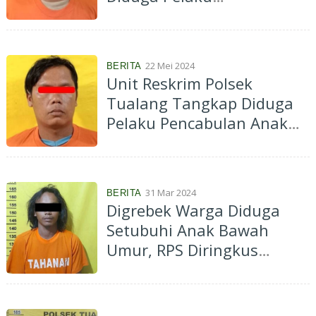
Persetububan Anak Bawah
Umur
22 Mei 2024
BERITA
Unit Reskrim Polsek
Tualang Tangkap Diduga
Pelaku Pencabulan Anak
Bawah Umur di Perawang
31 Mar 2024
BERITA
Digrebek Warga Diduga
Setubuhi Anak Bawah
Umur, RPS Diringkus
Opsnal Polsek Minas di
Lubuk Dalam