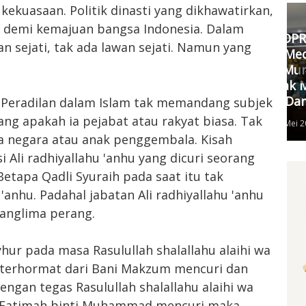
kekuasaan. Politik dinasti yang dikhawatirkan,
a demi kemajuan bangsa Indonesia. Dalam
Komisi III DPRD Pekanbaru
n sejati, tak ada lawan sejati. Namun yang
Fasilitasi Mediasi Dugaan
Kekerasan Murid di SDN 181,
DP
Kedua Pihak Mulai Sepakat
S
Damai
Peradilan dalam Islam tak memandang subjek
ang apakah ia pejabat atau rakyat biasa. Tak
Senin, 11 Mei 2026 17:53 WIB
a negara atau anak penggembala. Kisah
 Ali radhiyallahu 'anhu yang dicuri seorang
Betapa Qadli Syuraih pada saat itu tak
'anhu. Padahal jabatan Ali radhiyallahu 'anhu
panglima perang.
hur pada masa Rasulullah shalallahu alaihi wa
a terhormat dari Bani Makzum mencuri dan
ngan tegas Rasulullah shalallahu alaihi wa
 Fatimah binti Muhammad mencuri maka