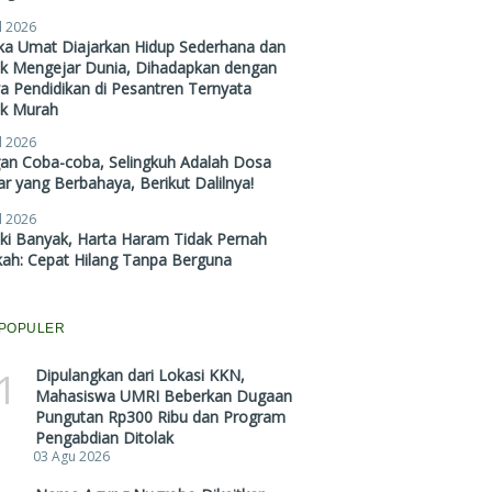
l 2026
ika Umat Diajarkan Hidup Sederhana dan
ak Mengejar Dunia, Dihadapkan dengan
a Pendidikan di Pesantren Ternyata
ak Murah
l 2026
gan Coba-coba, Selingkuh Adalah Dosa
r yang Berbahaya, Berikut Dalilnya!
l 2026
ki Banyak, Harta Haram Tidak Pernah
kah: Cepat Hilang Tanpa Berguna
POPULER
1
Dipulangkan dari Lokasi KKN,
Mahasiswa UMRI Beberkan Dugaan
Pungutan Rp300 Ribu dan Program
Pengabdian Ditolak
03 Agu 2026