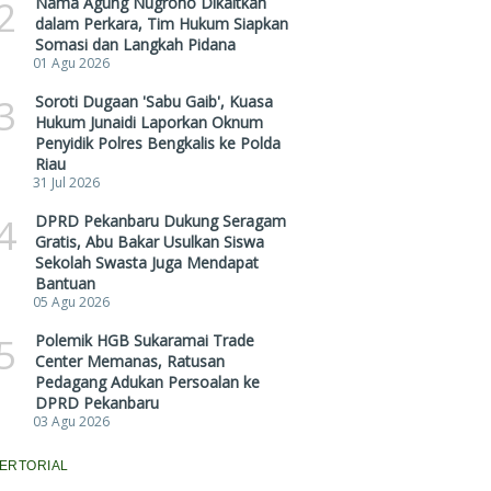
2
Nama Agung Nugroho Dikaitkan
dalam Perkara, Tim Hukum Siapkan
Somasi dan Langkah Pidana
01 Agu 2026
3
Soroti Dugaan 'Sabu Gaib', Kuasa
Hukum Junaidi Laporkan Oknum
Penyidik Polres Bengkalis ke Polda
Riau
31 Jul 2026
4
DPRD Pekanbaru Dukung Seragam
Gratis, Abu Bakar Usulkan Siswa
Sekolah Swasta Juga Mendapat
Bantuan
05 Agu 2026
5
Polemik HGB Sukaramai Trade
Center Memanas, Ratusan
Pedagang Adukan Persoalan ke
DPRD Pekanbaru
03 Agu 2026
ERTORIAL