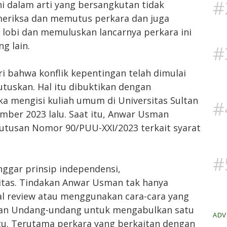
#
ni dalam arti yang bersangkutan tidak
eriksa dan memutus perkara dan juga
n lobi dan memuluskan lancarnya perkara ini
g lain.
#
ri bahwa konflik kepentingan telah dimulai
tuskan. Hal itu dibuktikan dengan
a mengisi kuliah umum di Universitas Sultan
#
ber 2023 lalu. Saat itu, Anwar Usman
putusan Nomor 90/PUU-XXI/2023 terkait syarat
#
ggar prinsip independensi,
ritas. Tindakan Anwar Usman tak hanya
al review atau menggunakan cara-cara yang
jian Undang-undang untuk mengabulkan satu
ADV
u. Terutama perkara yang berkaitan dengan