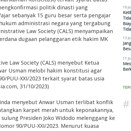
engkonfirmasi politik dinasti yang
16 Ju
Ket
ajar sebanyak 15 guru besar serta pengajar
Tid
hukum administrasi negara yang tergabung
Biay
Tid
inistrative Law Society (CALS) menyampaikan
erdana dugaan pelanggaran etik hakim MK
13 Ju
Jan
Besa
11 Ju
tive Law Society (CALS) menyebut Ketua
Mes
Ber
ar Usman melobi hakim konstitusi agar
/PUU-XXI/2023 terkait syarat batas usia
ia.com, 31/10/2023)
TER
#
ninda menyebut Anwar Usman terlibat konflik
tangkan karpet merah untuk keponakannya,
a sulung Presiden Joko Widodo melenggang ke
 Nomor 90/PUU-XXI/2023. Menurut kuasa