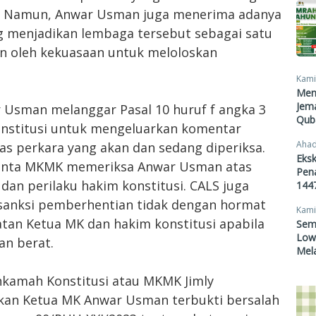
i. Namun, Anwar Usman juga menerima adanya
 menjadikan lembaga tersebut sebagai satu
kan oleh kekuasaan untuk meloloskan
Kami
Men
Jema
Usman melanggar Pasal 10 huruf f angka 3
Qub
konstitusi untuk mengeluarkan komentar
Ahad
tas perkara yang akan dan sedang diperiksa.
Eksk
inta MKMK memeriksa Anwar Usman atas
Pen
dan perilaku hakim konstitusi. CALS juga
1447
anksi pemberhentian tidak dengan hormat
Kami
tan Ketua MK dan hakim konstitusi apabila
Sem
Lowo
an berat.
Mel
kamah Konstitusi atau MKMK Jimly
kan Ketua MK Anwar Usman terbukti bersalah