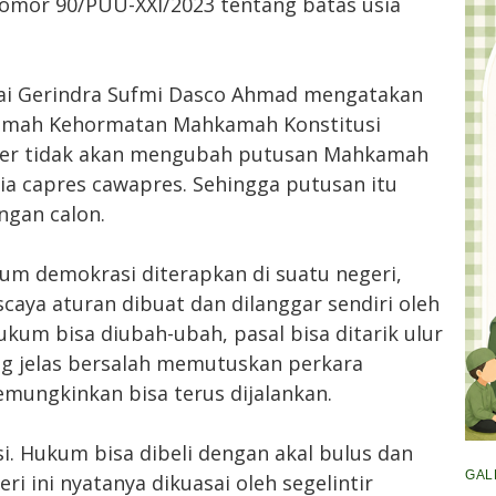
mor 90/PUU-XXI/2023 tentang batas usia
ai Gerindra Sufmi Dasco Ahmad mengatakan
amah Kehormatan Mahkamah Konstitusi
ber tidak akan mengubah putusan Mahkamah
sia capres cawapres. Sehingga putusan itu
gan calon.
um demokrasi diterapkan di suatu negeri,
caya aturan dibuat dan dilanggar sendiri oleh
kum bisa diubah-ubah, pasal bisa ditarik ulur
ng jelas bersalah memutuskan perkara
mungkinkan bisa terus dijalankan.
si. Hukum bisa dibeli dengan akal bulus dan
GAL
ri ini nyatanya dikuasai oleh segelintir