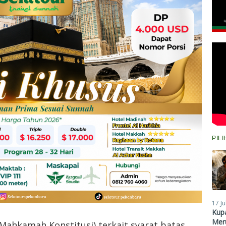
PIL
17 Ju
Kupa
Meru
Mahkamah Konstitusi) terkait syarat batas