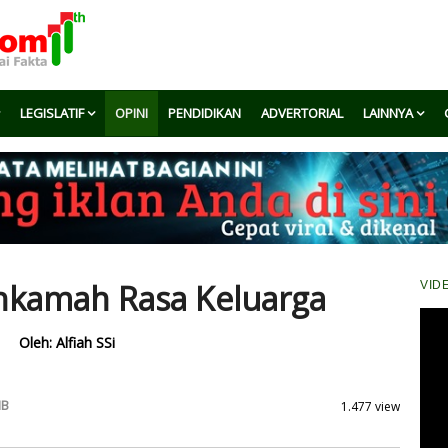
LEGISLATIF
OPINI
PENDIDIKAN
ADVERTORIAL
LAINNYA
kamah Rasa Keluarga
VID
Oleh: Alfiah SSi
IB
1.477 view