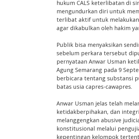
hukum CALS keterlibatan di si
mengundurkan diri untuk mem
terlibat aktif untuk melakuka
agar dikabulkan oleh hakim yan
Publik bisa menyaksikan sendi
sebelum perkara tersebut dipu
pernyataan Anwar Usman ketik
Agung Semarang pada 9 Septem
berbicara tentang substansi 
batas usia capres-cawapres.
Anwar Usman jelas telah melan
ketidakberpihakan, dan integ
melanggengkan abusive judici
konstitusional melalui pengu
kepentingan kelompok tertent