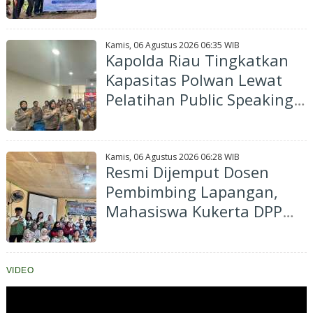
Edukasi Masyarakat
Manfaatkan Pekarangan
untuk Kesehatan
Kamis, 06 Agustus 2026 06:35 WIB
Kapolda Riau Tingkatkan
Kapasitas Polwan Lewat
Pelatihan Public Speaking,
70 Personel Dibekali
Kemampuan Komunikasi
Profesional
Kamis, 06 Agustus 2026 06:28 WIB
Resmi Dijemput Dosen
Pembimbing Lapangan,
Mahasiswa Kukerta DPPM
UNRI Pamit dari Desa
Kuapan
VIDEO