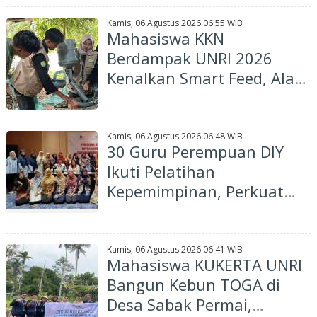
"Bunsur Berseri Alam
Lestari"
Kamis, 06 Agustus 2026 06:55 WIB
Mahasiswa KKN
Berdampak UNRI 2026
Kenalkan Smart Feed, Alat
Pemberi Pakan Ayam
Otomatis Berbasis IoT di
Desa Tanjung
Kamis, 06 Agustus 2026 06:48 WIB
30 Guru Perempuan DIY
Ikuti Pelatihan
Kepemimpinan, Perkuat
Peran Strategis di Dunia
Pendidikan
Kamis, 06 Agustus 2026 06:41 WIB
Mahasiswa KUKERTA UNRI
Bangun Kebun TOGA di
Desa Sabak Permai,