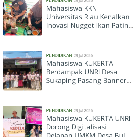
29 Jul 2026
PENDIDIKAN
Mahasiswa KKN
Universitas Riau Kenalkan
Inovasi Nugget Ikan Patin,
Dukung UMKM dan Cegah
Stunting di Tanjung
Penyembal
29 Jul 2026
PENDIDIKAN
Mahasiswa KUKERTA
Berdampak UNRI Desa
Sukaping Pasang Banner
untuk Perkuat Identitas
UMKM Lokal
29 Jul 2026
PENDIDIKAN
Mahasiswa KUKERTA UNRI
Dorong Digitalisasi
Delapan UMKM Desa Buluh