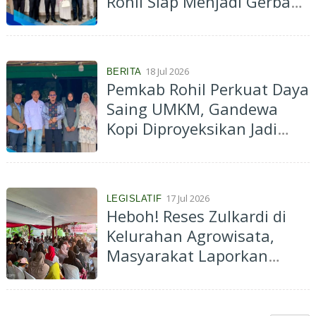
Rohil Siap Menjadi Gerbang
Ekspor Lintas Provinsi
18 Jul 2026
BERITA
Pemkab Rohil Perkuat Daya
Saing UMKM, Gandewa
Kopi Diproyeksikan Jadi
Pusat Singgah dan Kuliner
Rantau Bais
17 Jul 2026
LEGISLATIF
Heboh! Reses Zulkardi di
Kelurahan Agrowisata,
Masyarakat Laporkan
Perusahaan Bayar Upah di
Bawah UMK