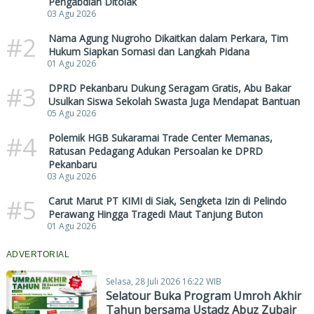
Pengabdian Ditolak
03 Agu 2026
#2
Nama Agung Nugroho Dikaitkan dalam Perkara, Tim
Hukum Siapkan Somasi dan Langkah Pidana
01 Agu 2026
#3
DPRD Pekanbaru Dukung Seragam Gratis, Abu Bakar
Usulkan Siswa Sekolah Swasta Juga Mendapat Bantuan
05 Agu 2026
#4
Polemik HGB Sukaramai Trade Center Memanas,
Ratusan Pedagang Adukan Persoalan ke DPRD
Pekanbaru
03 Agu 2026
#5
Carut Marut PT KIMI di Siak, Sengketa Izin di Pelindo
Perawang Hingga Tragedi Maut Tanjung Buton
01 Agu 2026
ADVERTORIAL
Selasa, 28 Juli 2026 16:22 WIB
Selatour Buka Program Umroh Akhir
Tahun bersama Ustadz Abuz Zubair