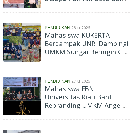
Rampai, Perkuat Promosi
Lewat Google Maps hingga
WhatsApp Business
28 Jul 2026
PENDIDIKAN
Mahasiswa KUKERTA
Berdampak UNRI Dampingi
UMKM Sungai Beringin Go
Digital dan Perkuat
Legalitas Usaha
27 Jul 2026
PENDIDIKAN
Mahasiswa FBN
Universitas Riau Bantu
Rebranding UMKM Angel
Kebaya, Perkuat Identitas
Usaha hingga Hadir di
Google Maps