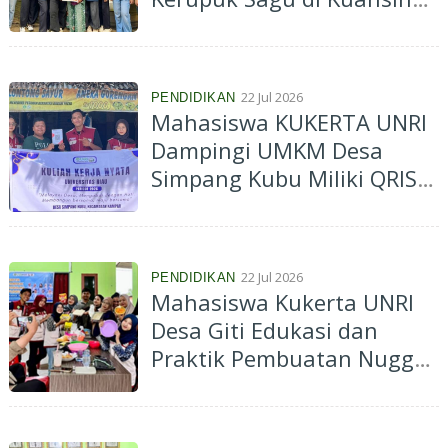
Bantu Buat Logo hingga
Daftarkan ke Google Maps
22 Jul 2026
PENDIDIKAN
Mahasiswa KUKERTA UNRI
Dampingi UMKM Desa
Simpang Kubu Miliki QRIS,
Dorong Percepatan
Digitalisasi Pembayaran
22 Jul 2026
PENDIDIKAN
Mahasiswa Kukerta UNRI
Desa Giti Edukasi dan
Praktik Pembuatan Nugget
Lele, Dorong Peluang
UMKM Berbasis Perikanan
Lokal