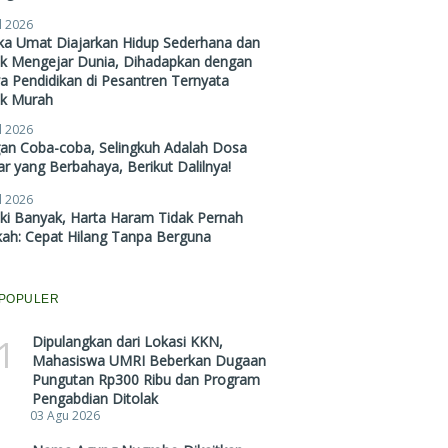
l 2026
ika Umat Diajarkan Hidup Sederhana dan
ak Mengejar Dunia, Dihadapkan dengan
a Pendidikan di Pesantren Ternyata
ak Murah
l 2026
gan Coba-coba, Selingkuh Adalah Dosa
r yang Berbahaya, Berikut Dalilnya!
l 2026
ki Banyak, Harta Haram Tidak Pernah
kah: Cepat Hilang Tanpa Berguna
POPULER
1
Dipulangkan dari Lokasi KKN,
Mahasiswa UMRI Beberkan Dugaan
Pungutan Rp300 Ribu dan Program
Pengabdian Ditolak
03 Agu 2026