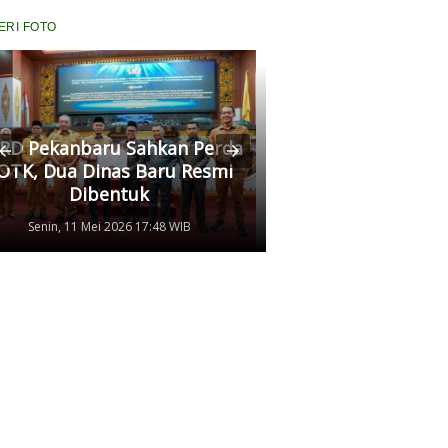
ERI FOTO
RD Pekanbaru Sahkan Perda
Komisi II Panggi
OTK, Dua Dinas Baru Resmi
Pertamina, Ungkap
Dibentuk
Antrean Panjang BB
Senin, 11 Mei 2026 17:48 WIB
Kamis, 07 Mei 2026 17