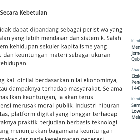
 Secara Kebetulan
idak dapat dipandang sebagai peristiwa yang
oalan yang lebih mendasar dan sistemik. Salah
Kami
tem kehidupan sekuler kapitalisme yang
Men
Jema
u dan keuntungan materi sebagai ukuran
Qub
kehidupan.
Ahad
Eksk
g kali dinilai berdasarkan nilai ekonominya,
Pen
tau dampaknya terhadap masyarakat. Selama
1447
silkan keuntungan, ia akan terus
Kami
si merusak moral publik. Industri hiburan
Sem
Lowo
tas, platform digital yang longgar terhadap
Mel
aknya praktik perjudian berbasis teknologi
yang menunjukkan bagaimana keuntungan
utamakan daripada keselamatan generasi.