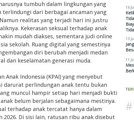
eharusnya tumbuh dalam lingkungan yang
16 Ju
 terlindungi dari berbagai ancaman yang
Ket
Tid
mun realitas yang terjadi hari ini justru
Biay
aliknya. Kekerasan seksual terhadap anak
Tid
makin mudah diakses, sementara judi online
13 Ju
ia sekolah. Ruang digital yang semestinya
Jan
Besa
engembangan diri berubah menjadi medan
l dan keselamatan generasi muda.
11 Ju
Mes
Ber
an Anak Indonesia (KPAI) yang menyebut
si darurat perlindungan anak tentu bukan
TER
yang muncul hampir setiap hari menjadi bukti
anak belum berjalan sebagaimana mestinya.
#
ual terhadap anak tercatat hanya dalam
026. Di sisi lain, ratusan ribu anak disebut