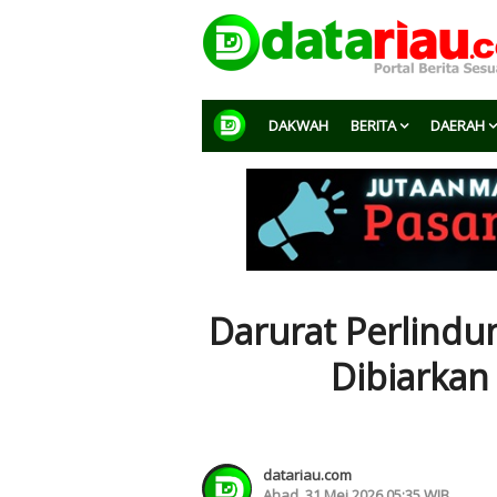
DAKWAH
BERITA
DAERAH
Darurat Perlindu
Dibiarkan
datariau.com
Ahad, 31 Mei 2026 05:35 WIB