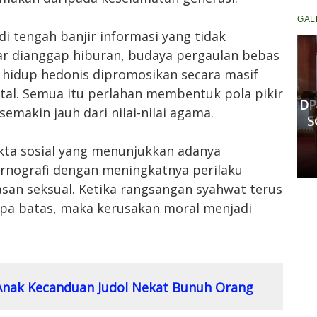
GAL
i tengah banjir informasi yang tidak
gar dianggap hiburan, budaya pergaulan bebas
Komisi III DPRD Pekanbaru
 hidup hedonis dipromosikan secara masif
Fasilitasi Mediasi Dugaan
ital. Semua itu perlahan membentuk pola pikir
Kekerasan Murid di SDN 181,
DP
emakin jauh dari nilai-nilai agama.
Kedua Pihak Mulai Sepakat
S
Damai
fakta sosial yang menunjukkan adanya
Senin, 11 Mei 2026 17:53 WIB
rnografi dengan meningkatnya perilaku
an seksual. Ketika rangsangan syahwat terus
npa batas, maka kerusakan moral menjadi
 Anak Kecanduan Judol Nekat Bunuh Orang