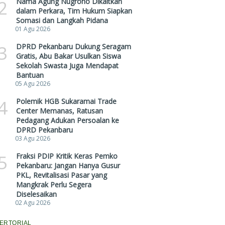
2
Nama Agung Nugroho Dikaitkan
dalam Perkara, Tim Hukum Siapkan
Somasi dan Langkah Pidana
01 Agu 2026
3
DPRD Pekanbaru Dukung Seragam
Gratis, Abu Bakar Usulkan Siswa
Sekolah Swasta Juga Mendapat
Bantuan
05 Agu 2026
4
Polemik HGB Sukaramai Trade
Center Memanas, Ratusan
Pedagang Adukan Persoalan ke
DPRD Pekanbaru
03 Agu 2026
5
Fraksi PDIP Kritik Keras Pemko
Pekanbaru: Jangan Hanya Gusur
PKL, Revitalisasi Pasar yang
Mangkrak Perlu Segera
Diselesaikan
02 Agu 2026
ERTORIAL