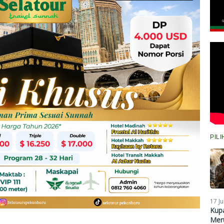
PIL
17 Ju
Kupa
Meru