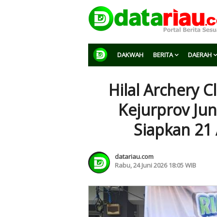
DAKWAH
BERITA
DAERAH
Hilal Archery 
Kejurprov Jun
Siapkan 21 
datariau.com
Rabu, 24 Juni 2026 18:05 WIB