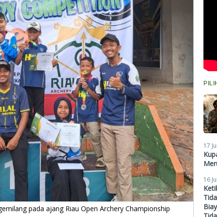
PIL
17 Ju
Kupa
Meru
16 Ju
Ket
Tid
Biay
l gemilang pada ajang Riau Open Archery Championship
Tid