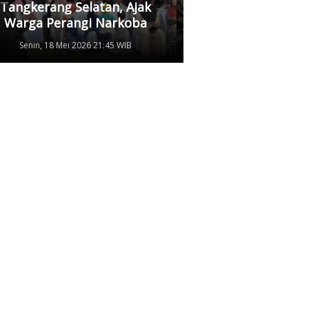
Tangkerang Selatan, Ajak
Kedua Pihak Mulai
Warga Perangi Narkoba
Damai
Senin, 18 Mei 2026 21:45 WIB
Senin, 11 Mei 2026 17