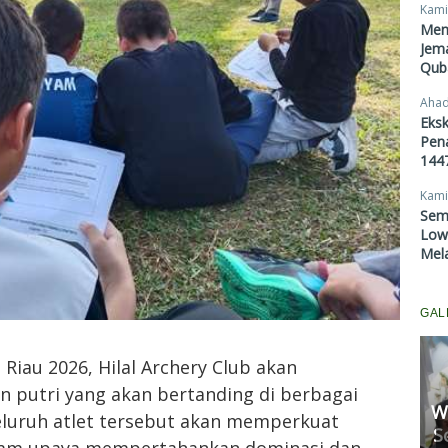
Kami
Men
Jema
Qub
Ahad
Eksk
Pen
1447
Kami
Sem
Lowo
Mel
GAL
Riau 2026, Hilal Archery Club akan
n putri yang akan bertanding di berbagai
W
Seluruh atlet tersebut akan memperkuat
Komisi II Panggil Rapat
S
lam upaya mempertahankan dominasi dan