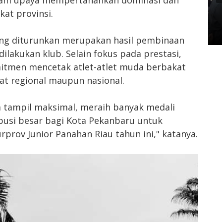
Pertamina, Ungkap Penyebab
kat provinsi.
Antrean Panjang BBM di SPBU
Kamis, 07 Mei 2026 17:21 WIB
ang diturunkan merupakan hasil pembinaan
dilakukan klub. Selain fokus pada prestasi,
mitmen mencetak atlet-atlet muda berbakat
at regional maupun nasional.
a tampil maksimal, meraih banyak medali
usi besar bagi Kota Pekanbaru untuk
prov Junior Panahan Riau tahun ini," katanya.