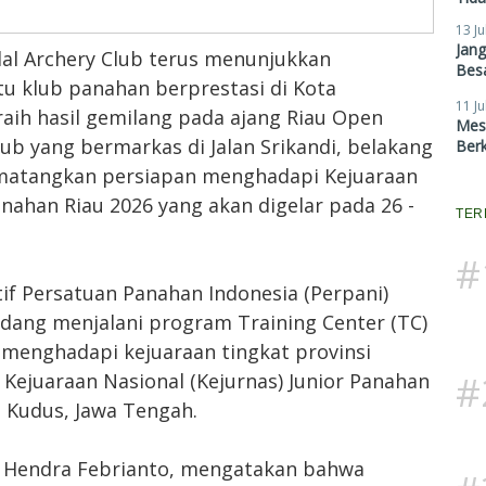
13 Ju
Jan
ilal Archery Club terus menunjukkan
Besa
tu klub panahan berprestasi di Kota
11 Ju
aih hasil gemilang pada ajang Riau Open
Mes
ub yang bermarkas di Jalan Srikandi, belakang
Ber
ematangkan persiapan menghadapi Kejuaraan
Panahan Riau 2026 yang akan digelar pada 26 -
TER
#
if Persatuan Panahan Indonesia (Perpani)
edang menjalani program Training Center (TC)
 menghadapi kejuaraan tingkat provinsi
#
 Kejuaraan Nasional (Kejurnas) Junior Panahan
 Kudus, Jawa Tengah.
b, Hendra Febrianto, mengatakan bahwa