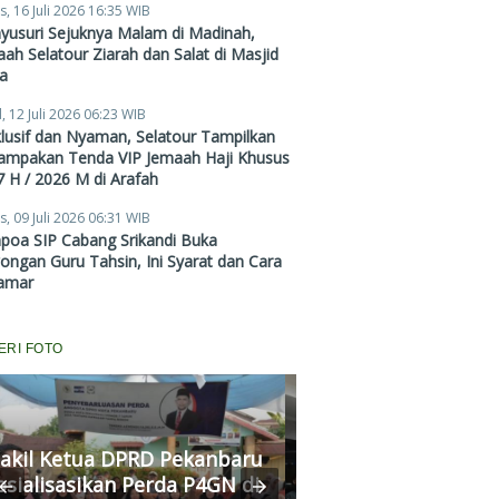
s, 16 Juli 2026 16:35 WIB
Mulai Rp38,4 Juta
yusuri Sejuknya Malam di Madinah,
ah Selatour Ziarah dan Salat di Masjid
a
, 12 Juli 2026 06:23 WIB
lusif dan Nyaman, Selatour Tampilkan
ampakan Tenda VIP Jemaah Haji Khusus
 H / 2026 M di Arafah
s, 09 Juli 2026 06:31 WIB
poa SIP Cabang Srikandi Buka
ngan Guru Tahsin, Ini Syarat dan Cara
amar
ERI FOTO
Komisi III DPRD P
akil Ketua DPRD Pekanbaru
Fasilitasi Medias
osialisasikan Perda P4GN di
Kekerasan Murid di