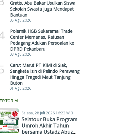
3
Gratis, Abu Bakar Usulkan Siswa
Sekolah Swasta Juga Mendapat
Bantuan
05 Agu 2026
4
Polemik HGB Sukaramai Trade
Center Memanas, Ratusan
Pedagang Adukan Persoalan ke
DPRD Pekanbaru
03 Agu 2026
5
Carut Marut PT KIMI di Siak,
Sengketa Izin di Pelindo Perawang
Hingga Tragedi Maut Tanjung
Buton
01 Agu 2026
ERTORIAL
Selasa, 28 Juli 2026 16:22 WIB
Selatour Buka Program
Umroh Akhir Tahun
bersama Ustadz Abuz
Zubair Hawaary, Harga