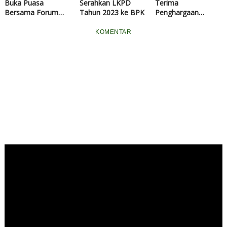
Buka Puasa
Serahkan LKPD
Terima
Bersama Forum
Tahun 2023 ke BPK
Penghargaan
Kepala Desa, Ketua
Cakaplah Awards
FKKD: Ini Baru
2024
KOMENTAR
Pertama Kali
Dilaksanakan