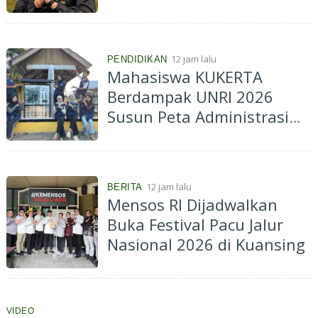
12 jam lalu
PENDIDIKAN
Mahasiswa KUKERTA
Berdampak UNRI 2026
Susun Peta Administrasi
Kelurahan Muara Lembu
untuk Dukung Informasi
Spasial dan Perencanaan
12 jam lalu
BERITA
Pembangunan
Mensos RI Dijadwalkan
Buka Festival Pacu Jalur
Nasional 2026 di Kuansing
VIDEO