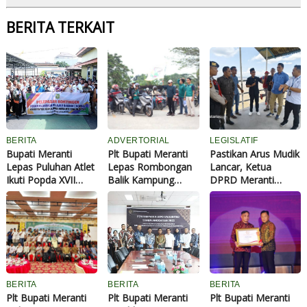
BERITA TERKAIT
BERITA
ADVERTORIAL
LEGISLATIF
Bupati Meranti
Plt Bupati Meranti
Pastikan Arus Mudik
Lepas Puluhan Atlet
Lepas Rombongan
Lancar, Ketua
Ikuti Popda XVII
Balik Kampung
DPRD Meranti
Provinsi Riau
Bersama PPMPB
Kunjungi Pelabuhan
Selatpanjang
BERITA
BERITA
BERITA
Plt Bupati Meranti
Plt Bupati Meranti
Plt Bupati Meranti