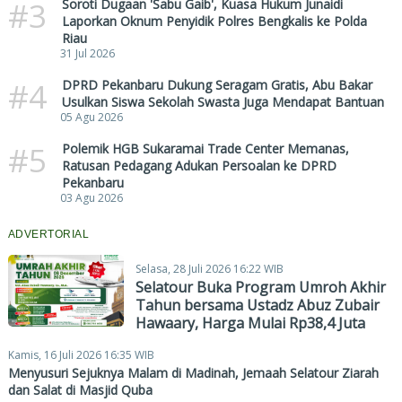
#3
Soroti Dugaan 'Sabu Gaib', Kuasa Hukum Junaidi
Laporkan Oknum Penyidik Polres Bengkalis ke Polda
Riau
31 Jul 2026
#4
DPRD Pekanbaru Dukung Seragam Gratis, Abu Bakar
Usulkan Siswa Sekolah Swasta Juga Mendapat Bantuan
05 Agu 2026
#5
Polemik HGB Sukaramai Trade Center Memanas,
Ratusan Pedagang Adukan Persoalan ke DPRD
Pekanbaru
03 Agu 2026
ADVERTORIAL
Selasa, 28 Juli 2026 16:22 WIB
Selatour Buka Program Umroh Akhir
Tahun bersama Ustadz Abuz Zubair
Hawaary, Harga Mulai Rp38,4 Juta
Kamis, 16 Juli 2026 16:35 WIB
Menyusuri Sejuknya Malam di Madinah, Jemaah Selatour Ziarah
dan Salat di Masjid Quba