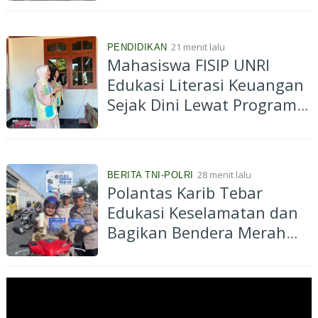
Peserta dari Tiga Dusun
21 menit lalu
PENDIDIKAN
Mahasiswa FISIP UNRI
Edukasi Literasi Keuangan
Sejak Dini Lewat Program
“Satu Koin, Sejuta
Harapan” di TK As Salam
28 menit lalu
BERITA TNI-POLRI
Polantas Karib Tebar
Edukasi Keselamatan dan
Bagikan Bendera Merah
Putih, Ditlantas Polda Riau
Gaungkan Tertib Lalu
Lintas dan Green Policing