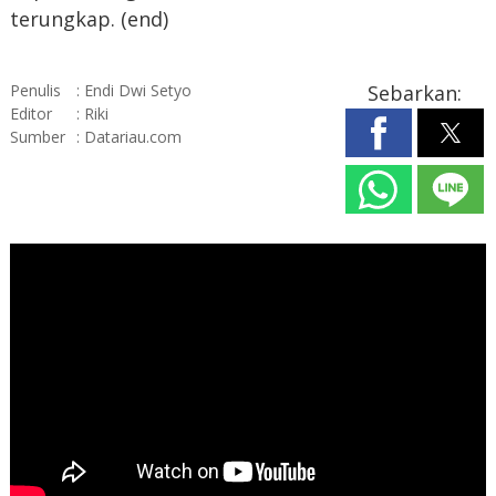
terungkap. (end)
Penulis
: Endi Dwi Setyo
Sebarkan:
Editor
: Riki
Sumber
: Datariau.com