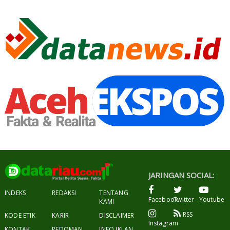
JARINGAN SOCIAL:
INDEKS
REDAKSI
TENTANG
Facebook
Twitter
Youtube
KAMI
RSS
KODE ETIK
KARIR
DISCLAIMER
Instagram
KONTAK
PEDOMAN
INFO IKLAN