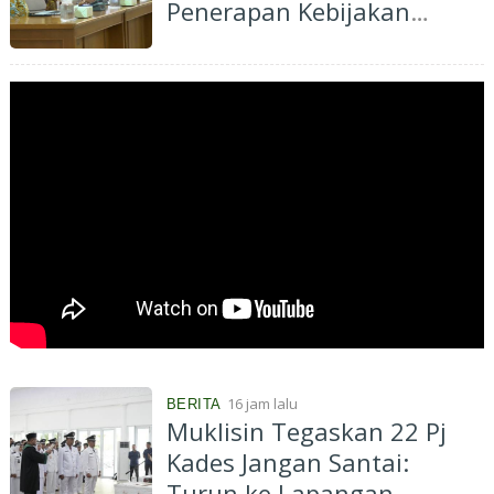
Penerapan Kebijakan
Penyelenggaraan
Transmigrasi
16 jam lalu
BERITA
Muklisin Tegaskan 22 Pj
Kades Jangan Santai:
Turun ke Lapangan,