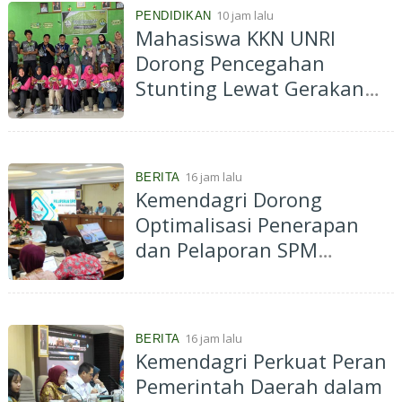
10 jam lalu
PENDIDIKAN
Mahasiswa KKN UNRI
Dorong Pencegahan
Stunting Lewat Gerakan
Pekarangan Bergizi di Desa
Kelawat
16 jam lalu
BERITA
Kemendagri Dorong
Optimalisasi Penerapan
dan Pelaporan SPM
Kabupaten Hulu Sungai
Selatan Tahun 2026
16 jam lalu
BERITA
Kemendagri Perkuat Peran
Pemerintah Daerah dalam