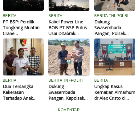
BERITA
BERITA
BERITA TNI-POLRI
PT BSP: Pemilik
Kabel Power Line
Dukung
Tongkang Muatan
BOB PT BSP Putus
Swasembada
Crane
Usai Ditabrak
Pangan, Polsek
Tanggungjawab
Tongkang Muatan
Tualang dan
Penuh atas
Crane di Aliran
Forkopimcam
Pergantian
Sungai Siak
Tanam Jagung
Material...
Perawang
Kuartal III di Ponpes
Abu Huroiroh
BERITA
BERITA TNI-POLRI
BERITA
Dua Tersangka
Dukung
Ungkap Kasus
Kekerasan
Swasembada
Kematian Almarhum
Terhadap Anak
Pangan, Kapolsek
dr Alex Cristo di
Bawah Umur di Siak
Tualang Serahkan
Siak, Polisi
Diamankan Polisi
Bibit Jagung Pipil
Nyatakan Meninggal
KOMENTAR
Kepada Ponpes Abu
Atas Perbuatan
Huroiroh
Sendiri