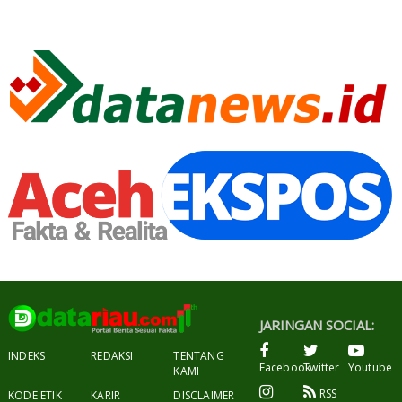
JARINGAN SOCIAL:
INDEKS
REDAKSI
TENTANG
Facebook
Twitter
Youtube
KAMI
RSS
KODE ETIK
KARIR
DISCLAIMER