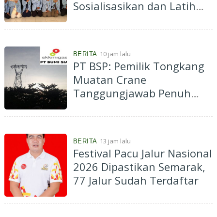
Sosialisasikan dan Latih
Ibu-Ibu PKK Desa Pantai
Cermin Membuat
Kombucha
10 jam lalu
BERITA
PT BSP: Pemilik Tongkang
Muatan Crane
Tanggungjawab Penuh
atas Pergantian Material...
13 jam lalu
BERITA
Festival Pacu Jalur Nasional
2026 Dipastikan Semarak,
77 Jalur Sudah Terdaftar