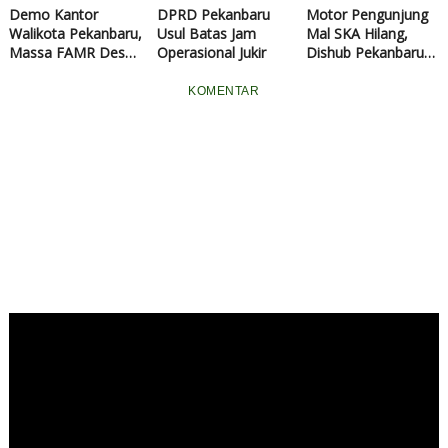
Demo Kantor
DPRD Pekanbaru
Motor Pengunjung
Walikota Pekanbaru,
Usul Batas Jam
Mal SKA Hilang,
Massa FAMR Desak
Operasional Jukir
Dishub Pekanbaru
Pemutusan Kontrak
Diminta Tertibkan
Pengelola Parkir
Parkir Ilegal
KOMENTAR
YSM