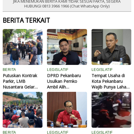
JIKA MENEMUKAN BERITA KAMI TIDAK SESUAI FAKTA, SEGERA
HUBUNGI 0813 3966 1966 (Chat WhatsApp Only)
BERITA TERKAIT
BERITA
LEGISLATIF
LEGISLATIF
Putuskan Kontrak
DPRD Pekanbaru
Tempat Usaha di
Parkir, LMB
Usulkan Pemko
Kota Pekanbaru
Nusantara Gelar
Ambil Alih
Wajib Punya Lahan
Aksi Damai atas
Pengelolaan Parkir:
Parkir dan Drainase
Dugaan
Kontribusi PAD
Penyalahgunaan
Masih Minim
Wewenang di
Dishub Siak
BERITA
LEGISLATIF
LEGISLATIF