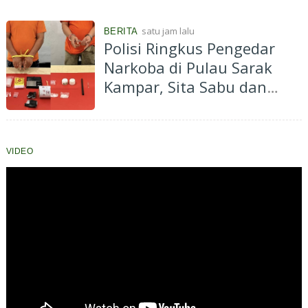
Kenantan, Dukung
Ketahanan Pangan dan
satu jam lalu
BERITA
Ekonomi Masyarakat
Polisi Ringkus Pengedar
Narkoba di Pulau Sarak
Kampar, Sita Sabu dan
Ekstasi
VIDEO