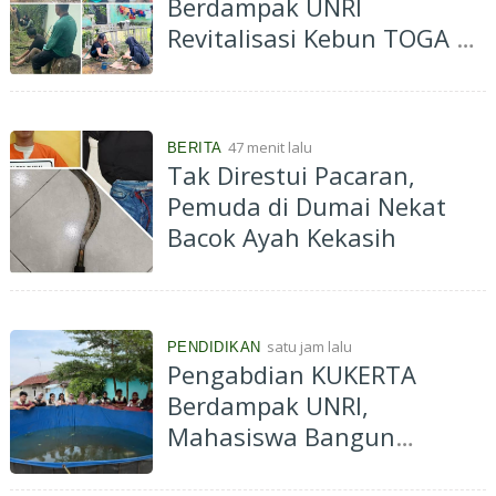
Berdampak UNRI
Revitalisasi Kebun TOGA di
Bagan Besar Timur,
Dorong Pemanfaatan
Tanaman Obat Keluarga
47 menit lalu
BERITA
Tak Direstui Pacaran,
Pemuda di Dumai Nekat
Bacok Ayah Kekasih
satu jam lalu
PENDIDIKAN
Pengabdian KUKERTA
Berdampak UNRI,
Mahasiswa Bangun
Budidaya Ikan Lele di Desa