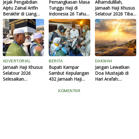
Jejak Pengabdian
Pemangkasan Masa
Alhamdulillah,
Aiptu Zainal Arifin
Tunggu Haji di
Jamaah Haji Khusus
Berakhir di Liang
Indonesia 26 Tahun,
Selatour 2026 Tiba
Kehormatan, Tangis
Presiden Prabowo
dengan Selamat di
dan Salvo Iringi
Ingin Pangkas Lagi
Pekanbaru,
Perpisahan Terakhir
Jadi 15 Tahun
Disambut Penuh
Syukur
ADVERTORIAL
BERITA
DAKWAH
Jamaah Haji Khusus
Bupati Kampar
Jangan Lewatkan
Selatour 2026
Sambut Kepulangan
Doa Mustajab di
Selesaikan
432 Jamaah Haji
Hari Arafah:
Rangkaian Ibadah
Kloter 05 BTH di
Melebihi Keutamaan
Haji dengan Thawaf
Debarkasi Batam
Malam Lailatul
KOMENTAR
Wada
Qadar