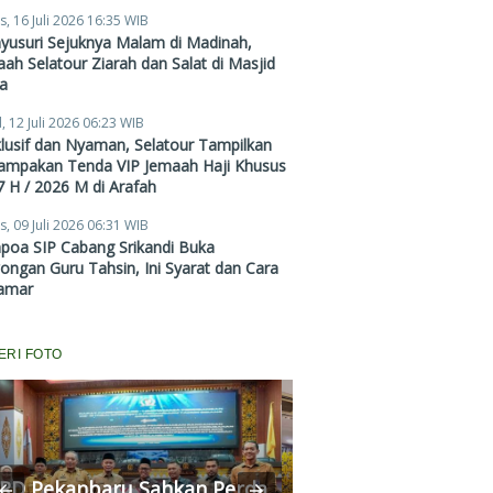
Zubair Hawaary, Harga
s, 16 Juli 2026 16:35 WIB
Mulai Rp38,4 Juta
yusuri Sejuknya Malam di Madinah,
ah Selatour Ziarah dan Salat di Masjid
a
, 12 Juli 2026 06:23 WIB
lusif dan Nyaman, Selatour Tampilkan
ampakan Tenda VIP Jemaah Haji Khusus
 H / 2026 M di Arafah
s, 09 Juli 2026 06:31 WIB
poa SIP Cabang Srikandi Buka
ngan Guru Tahsin, Ini Syarat dan Cara
amar
ERI FOTO
RD Pekanbaru Sahkan Perda
Komisi II Panggi