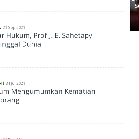
Kedua Pihak Mulai Sepakat
S
Damai
Senin, 11 Mei 2026 17:53 WIB
21 Sep 2021
A
r Hukum, Prof J. E. Sahetapy
inggal Dunia
31 Jul 2021
AH
um Mengumumkan Kematian
eorang
03 Jul 2021