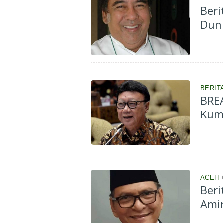
Beri
Dun
BERIT
BRE
Kum
ACEH
Beri
Ami