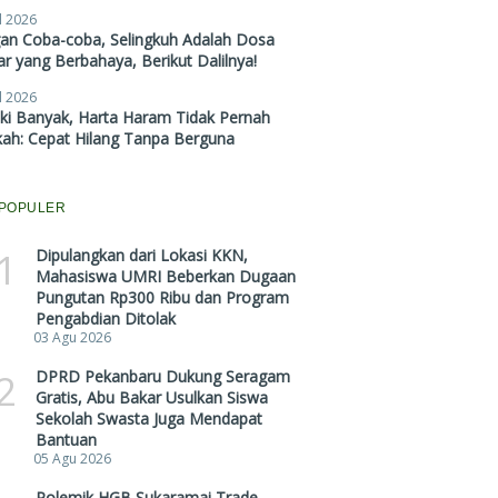
l 2026
gan Coba-coba, Selingkuh Adalah Dosa
r yang Berbahaya, Berikut Dalilnya!
l 2026
ki Banyak, Harta Haram Tidak Pernah
kah: Cepat Hilang Tanpa Berguna
POPULER
1
Dipulangkan dari Lokasi KKN,
Mahasiswa UMRI Beberkan Dugaan
Pungutan Rp300 Ribu dan Program
Pengabdian Ditolak
03 Agu 2026
2
DPRD Pekanbaru Dukung Seragam
Gratis, Abu Bakar Usulkan Siswa
Sekolah Swasta Juga Mendapat
Bantuan
05 Agu 2026
Polemik HGB Sukaramai Trade