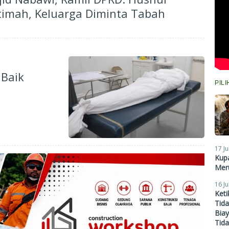
timah, Keluarga Diminta Tabah
 Baik
PIL
17 Ju
Kupa
Meru
16 Ju
Ket
Tid
Biay
Tid