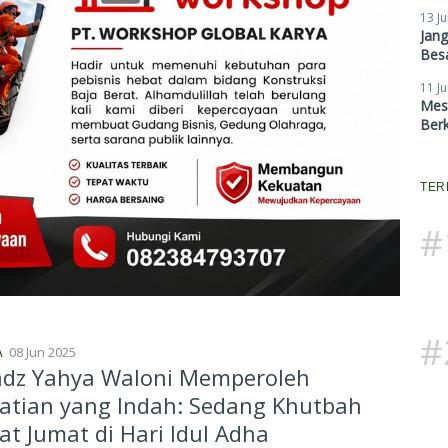
13 Ju
Jan
Besa
11 Ju
Mes
Ber
TER
#
#
08 Jun 2025
A
adz Yahya Waloni Memperoleh
atian yang Indah: Sedang Khutbah
at Jumat di Hari Idul Adha