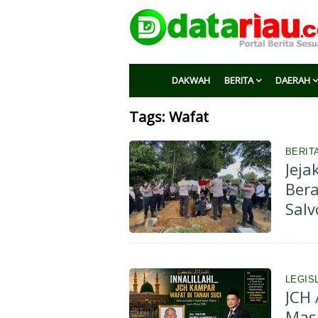
DAKWAH
BERITA
DAERAH
Tags: Wafat
BERITA
Jeja
Bera
Salv
LEGIS
JCH 
Masj