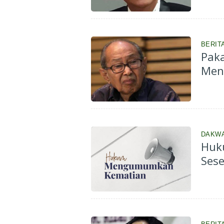
BERIT
Paka
Men
DAKW
Huk
Ses