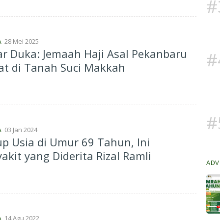
#
28 Mei 2025
A
r Duka: Jemaah Haji Asal Pekanbaru
#
at di Tanah Suci Makkah
#
03 Jan 2024
A
p Usia di Umur 69 Tahun, Ini
akit yang Diderita Rizal Ramli
ADV
14 Agu 2022
A