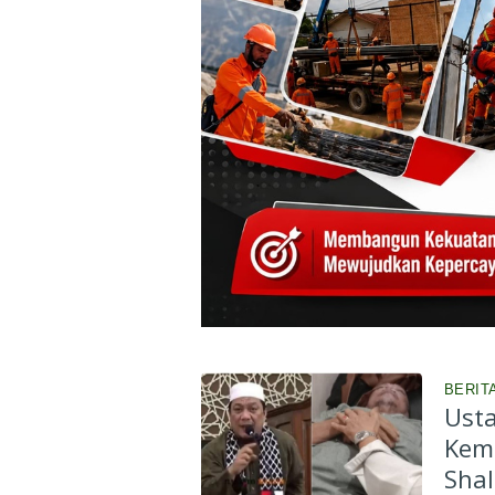
BERIT
Ust
Kem
Shal