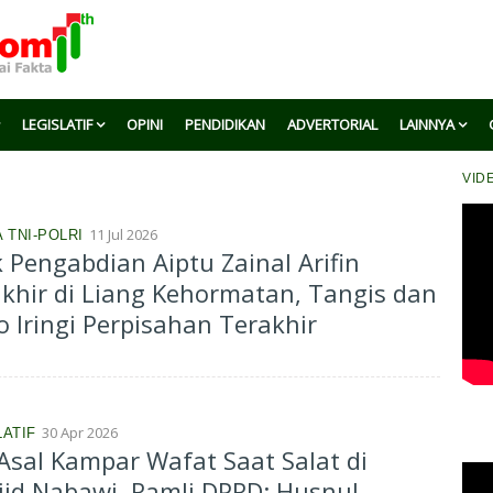
LEGISLATIF
OPINI
PENDIDIKAN
ADVERTORIAL
LAINNYA
VID
11 Jul 2026
 TNI-POLRI
k Pengabdian Aiptu Zainal Arifin
khir di Liang Kehormatan, Tangis dan
o Iringi Perpisahan Terakhir
30 Apr 2026
LATIF
Asal Kampar Wafat Saat Salat di
id Nabawi, Ramli DPRD: Husnul