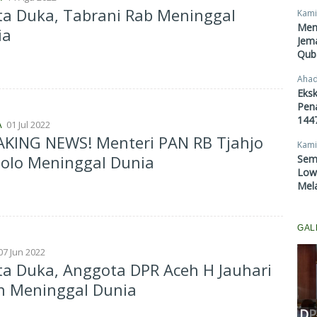
ta Duka, Tabrani Rab Meninggal
Kami
Men
ia
Jema
Qub
Ahad
Eksk
Pen
1447
01 Jul 2022
A
AKING NEWS! Menteri PAN RB Tjahjo
Kami
olo Meninggal Dunia
Sem
Lowo
Mel
GAL
07 Jun 2022
ta Duka, Anggota DPR Aceh H Jauhari
Komisi III DPRD Pekanbaru
n Meninggal Dunia
Fasilitasi Mediasi Dugaan
Kekerasan Murid di SDN 181,
DP