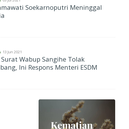
A
hmawati Soekarnoputri Meninggal
ia
13 Jun 2021
A
 Surat Wabup Sangihe Tolak
bang, Ini Respons Menteri ESDM