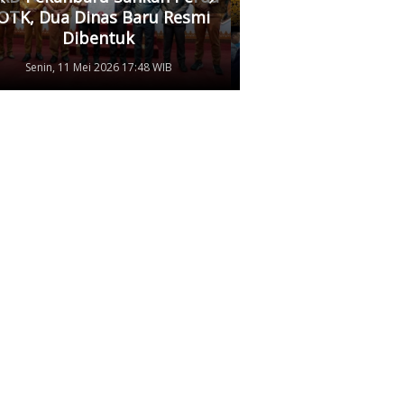
OTK, Dua Dinas Baru Resmi
Pertamina, Ungkap
Dibentuk
Antrean Panjang BB
Senin, 11 Mei 2026 17:48 WIB
Kamis, 07 Mei 2026 17