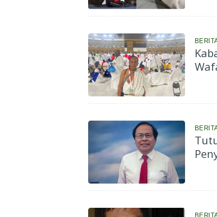
BERIT
Kaba
Waf
BERIT
Tutu
Peny
BERIT