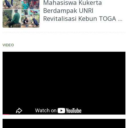
Mahasiswa Kukerta
Berdampak UNRI
Revitalisasi Kebun TOGA di
Bagan Besar Timur,
Dorong Pemanfaatan
Tanaman Obat Keluarga
VIDEO