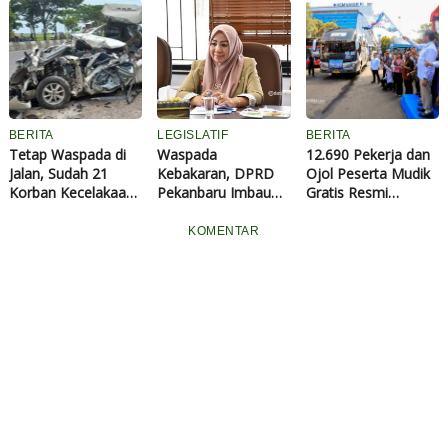
Travel Umrah
Dilaporkan ke Polda
Korban Jiwa Mudik
Detofa
Riau
Lebaran 2026
Diklaim Menurun
BERITA
LEGISLATIF
BERITA
Tetap Waspada di
Waspada
12.690 Pekerja dan
Jalan, Sudah 21
Kebakaran, DPRD
Ojol Peserta Mudik
Korban Kecelakaan
Pekanbaru Imbau
Gratis Resmi
Meninggal Dunia
Warga Pastikan
Dilepas di Kantor
Saat Mudik Lebaran
Rumah Aman
Kemnaker
KOMENTAR
2026
Sebelum Ditinggal
Mudik