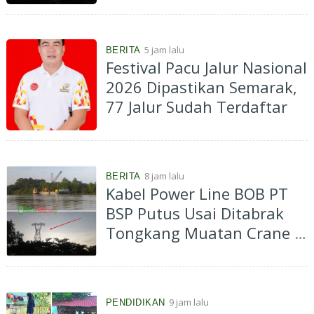
atas Pergantian Material...
5 jam lalu
BERITA
Festival Pacu Jalur Nasional
2026 Dipastikan Semarak,
77 Jalur Sudah Terdaftar
8 jam lalu
BERITA
Kabel Power Line BOB PT
BSP Putus Usai Ditabrak
Tongkang Muatan Crane di
Aliran Sungai Siak
Perawang
9 jam lalu
PENDIDIKAN