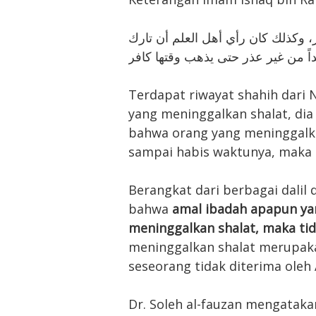
، وكذلك كان رأي أهل العلم أن تارك
اً من غير عذر حتى يذهب وقتها كافر
Terdapat riwayat shahih dari N
yang meninggalkan shalat, dia
bahwa orang yang meninggalka
sampai habis waktunya, maka di
Berangkat dari berbagai dalil 
bahwa
amal ibadah apapun yan
meninggalkan shalat, maka tida
meninggalkan shalat merupak
seseorang tidak diterima oleh 
Dr. Soleh al-fauzan mengataka