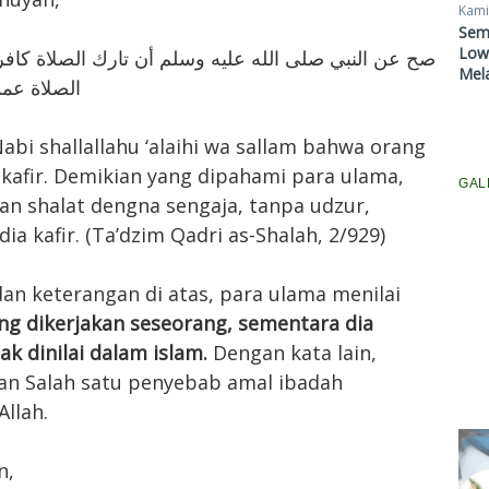
Kami
Sem
Lowo
صح عن النبي صلى الله عليه وسلم أن تارك الصلاة كافر
Mel
الصلاة عمد
abi shallallahu ‘alaihi wa sallam bahwa orang
 kafir. Demikian yang dipahami para ulama,
GAL
n shalat dengna sengaja, tanpa udzur,
a kafir. (Ta’dzim Qadri as-Shalah, 2/929)
dan keterangan di atas, para ulama menilai
g dikerjakan seseorang, sementara dia
k dinilai dalam islam.
Dengan kata lain,
an Salah satu penyebab amal ibadah
Allah.
n,