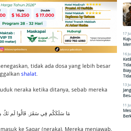
17 Ju
Kupa
Meru
16 Ju
Ket
Tid
enegaskan, tidak ada dosa yang lebih besar
Biay
inggalkan
shalat
.
Tid
13 Ju
duduk neraka ketika ditanya, sebab mereka
Jan
Besa
11 Ju
Mes
مَا سَلَكَكُم فِي سَقَرَ. قَالُوا لَم نَكُ م
Ber
masuk ke Saqar (neraka). Mereka menjawab,