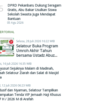
5
DPRD Pekanbaru Dukung Seragam
Gratis, Abu Bakar Usulkan Siswa
Sekolah Swasta Juga Mendapat
Bantuan
05 Agu 2026
ERTORIAL
Selasa, 28 Juli 2026 16:22 WIB
Selatour Buka Program
Umroh Akhir Tahun
bersama Ustadz Abuz
Zubair Hawaary, Harga
s, 16 Juli 2026 16:35 WIB
Mulai Rp38,4 Juta
yusuri Sejuknya Malam di Madinah,
ah Selatour Ziarah dan Salat di Masjid
a
, 12 Juli 2026 06:23 WIB
lusif dan Nyaman, Selatour Tampilkan
ampakan Tenda VIP Jemaah Haji Khusus
 H / 2026 M di Arafah