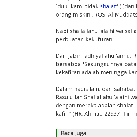
“dulu kami tidak
shalat
” ( )da
orang miskin… (QS. Al-Muddatsi
Nabi shallallahu ‘alaihi wa s
perbuatan kekufuran.
Dari Jabir radhiyallahu ‘anhu, R
bersabda "Sesungguhnya batas
kekafiran adalah meninggalkan 
Dalam hadis lain, dari sahabat
Rasulullah Shallallahu ‘alaihi 
dengan mereka adalah shalat. 
kafir." (HR. Ahmad 22937, Tirmi
Baca juga: