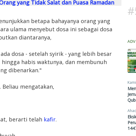
 Orang yang Tidak Salat dan Puasa Ramadan
#
 menunjukkan betapa bahayanya orang yang
para ulama menyebut dosa ini sebagai dosa
ebutkan diantaranya,
ADV
da dosa - setelah syirik - yang lebih besar
at hingga habis waktunya, dan membunuh
ng dibenarkan."
Kami
. Beliau mengatakan,
Men
Jema
Qub
Ahad
Eksk
t, berarti telah
kafir
.
Pen
1447
huyah,