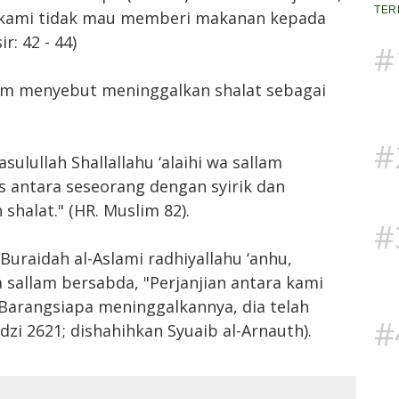
TER
n kami tidak mau memberi makanan kepada
r: 42 - 44)
#
allam menyebut meninggalkan shalat sebagai
#
asulullah Shallallahu ‘alaihi wa sallam
 antara seseorang dengan syirik dan
shalat." (HR. Muslim 82).
#
 Buraidah al-Aslami radhiyallahu ‘anhu,
wa sallam bersabda, "Perjanjian antara kami
Barangsiapa meninggalkannya, dia telah
#
dzi 2621; dishahihkan Syuaib al-Arnauth).