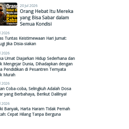
20 Jul 2026
Orang Hebat Itu Mereka
yang Bisa Sabar dalam
Semua Kondisi
l 2026
s Tuntas Keistimewaan Hari Jumat:
gi Jika Disia-siakan
l 2026
ika Umat Diajarkan Hidup Sederhana dan
ak Mengejar Dunia, Dihadapkan dengan
a Pendidikan di Pesantren Ternyata
ak Murah
l 2026
gan Coba-coba, Selingkuh Adalah Dosa
r yang Berbahaya, Berikut Dalilnya!
l 2026
ki Banyak, Harta Haram Tidak Pernah
kah: Cepat Hilang Tanpa Berguna