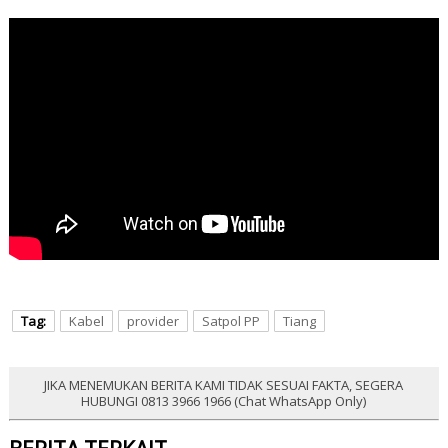
Tag:
Kabel
provider
Satpol PP
Tiang
JIKA MENEMUKAN BERITA KAMI TIDAK SESUAI FAKTA, SEGERA
HUBUNGI 0813 3966 1966 (Chat WhatsApp Only)