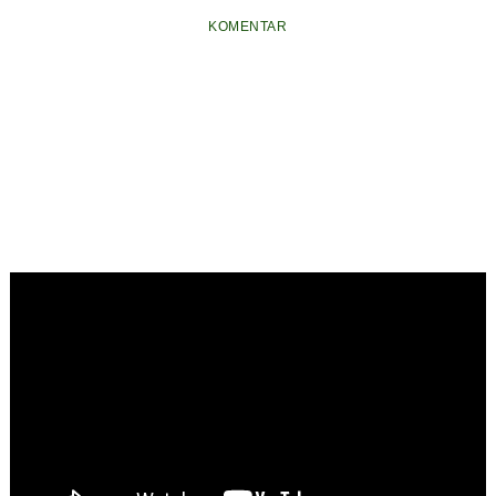
Menjuntai ke Jalan,
Masyarakat Suku
Semrawut, DPRD
Petugas Damkar
Sakai
Dukung Penuh
KOMENTAR
Nyaris Menjadi
Penataan
Korban
Berkelanjutan