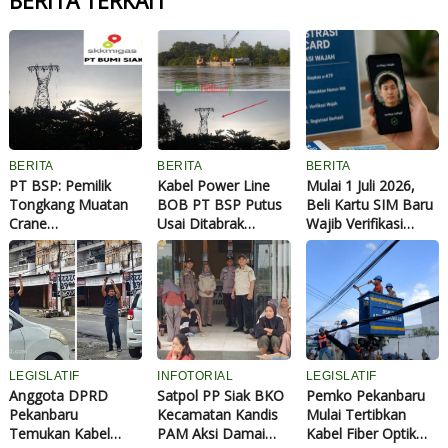
BERITA TERKAIT
BERITA
BERITA
BERITA
PT BSP: Pemilik
Kabel Power Line
Mulai 1 Juli 2026,
Tongkang Muatan
BOB PT BSP Putus
Beli Kartu SIM Baru
Crane
Usai Ditabrak
Wajib Verifikasi
Tanggungjawab
Tongkang Muatan
Wajah, Ini Aturan
Penuh atas
Crane di Aliran
Lengkap, Cara
Pergantian
Sungai Siak
Registrasi, dan
Material...
Perawang
Sanksinya
LEGISLATIF
INFOTORIAL
LEGISLATIF
Anggota DPRD
Satpol PP Siak BKO
Pemko Pekanbaru
Pekanbaru
Kecamatan Kandis
Mulai Tertibkan
Temukan Kabel
PAM Aksi Damai
Kabel Fiber Optik