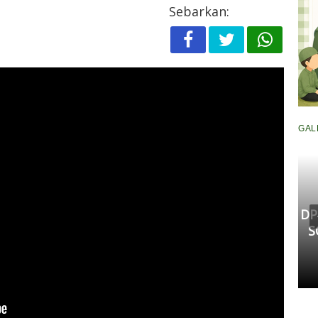
Sebarkan:
GAL
Komisi III DPRD Pekanbaru
Fasilitasi Mediasi Dugaan
Kekerasan Murid di SDN 181,
DP
Kedua Pihak Mulai Sepakat
S
Damai
Senin, 11 Mei 2026 17:53 WIB