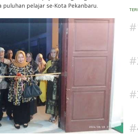
a puluhan pelajar se-Kota Pekanbaru.
TER
#
#
#
#