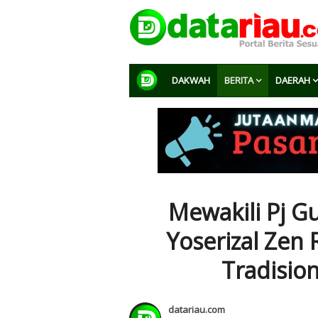
DAKWAH
BERITA
DAERAH
Mewakili Pj Gu
Yoserizal Zen
Tradisio
datariau.com