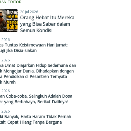
IHAN EDITOR
20 Jul 2026
Orang Hebat Itu Mereka
yang Bisa Sabar dalam
Semua Kondisi
l 2026
s Tuntas Keistimewaan Hari Jumat:
gi Jika Disia-siakan
l 2026
ika Umat Diajarkan Hidup Sederhana dan
ak Mengejar Dunia, Dihadapkan dengan
a Pendidikan di Pesantren Ternyata
ak Murah
l 2026
gan Coba-coba, Selingkuh Adalah Dosa
r yang Berbahaya, Berikut Dalilnya!
l 2026
ki Banyak, Harta Haram Tidak Pernah
kah: Cepat Hilang Tanpa Berguna