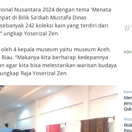
sional Nusantara 2024 dengan tema 'Menata
at di Bilik Sa'diah Mustafa Dinas
#
sebanyak 242 koleksi kain yang terdiri dari
" ungkap Yoserizal Zen.
 oleh 4 kepala museum yaitu museum Aceh,
ADV
iau. "Makanya kita berharap kedepannya
an agar kita bisa melestarikan warisan budaya
ungkap Raja Yoserizal Zen.
Kami
Men
Jema
Qub
Ahad
Eksk
Pen