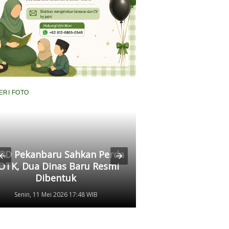
ERI FOTO
RD Pekanbaru Sahkan Perda
Komisi II Panggi
OTK, Dua Dinas Baru Resmi
Pertamina, Ungkap
Dibentuk
Antrean Panjang BB
Senin, 11 Mei 2026 17:48 WIB
Kamis, 07 Mei 2026 17