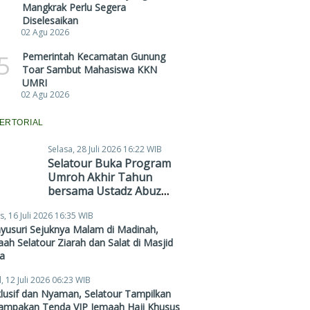
Mangkrak Perlu Segera
Diselesaikan
02 Agu 2026
5
Pemerintah Kecamatan Gunung
Toar Sambut Mahasiswa KKN
UMRI
02 Agu 2026
ERTORIAL
Selasa, 28 Juli 2026 16:22 WIB
Selatour Buka Program
Umroh Akhir Tahun
bersama Ustadz Abuz
Zubair Hawaary, Harga
s, 16 Juli 2026 16:35 WIB
Mulai Rp38,4 Juta
yusuri Sejuknya Malam di Madinah,
ah Selatour Ziarah dan Salat di Masjid
a
, 12 Juli 2026 06:23 WIB
lusif dan Nyaman, Selatour Tampilkan
ampakan Tenda VIP Jemaah Haji Khusus