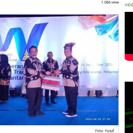
1.086 view
VID
Foto: Yusuf