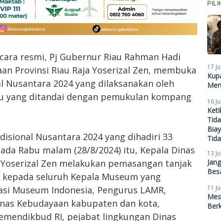
PIL
ecara resmi, Pj Gubernur Riau Rahman Hadi
17 Ju
aan Provinsi Riau Raja Yoserizal Zen, membuka
Kupa
l Nusantara 2024 yang dilaksanakan oleh
Meru
au yang ditandai dengan pemukulan kompang
16 Ju
Ket
Tid
Biay
isional Nusantara 2024 yang dihadiri 33
Tid
ada Rabu malam (28/8/2024) itu, Kepala Dinas
13 Ju
Jan
a Yoserizal Zen melakukan pemasangan tanjak
Besa
 kepada seluruh Kepala Museum yang
11 Ju
siasi Museum Indonesia, Pengurus LAMR,
Mes
inas Kebudayaan kabupaten dan kota,
Ber
emendikbud RI, pejabat lingkungan Dinas