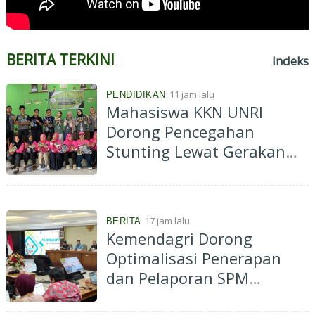
BERITA TERKINI
Indeks
11 jam lalu
PENDIDIKAN
Mahasiswa KKN UNRI
Dorong Pencegahan
Stunting Lewat Gerakan
Pekarangan Bergizi di Desa
Kelawat
17 jam lalu
BERITA
Kemendagri Dorong
Optimalisasi Penerapan
dan Pelaporan SPM
Kabupaten Hulu Sungai