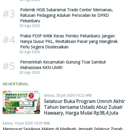
#3
Polemik HGB Sukaramai Trade Center Memanas,
Ratusan Pedagang Adukan Persoalan ke DPRD
Pekanbaru
03 Agu 2026
#4
Fraksi PDIP Kritik Keras Pemko Pekanbaru: Jangan
Hanya Gusur PKL, Revitalisasi Pasar yang Mangkrak
Perlu Segera Diselesaikan
02 Agu 2026
#5
Pemerintah Kecamatan Gunung Toar Sambut
Mahasiswa KKN UMRI
02 Agu 2026
ADVERTORIAL
Selasa, 28 Juli 2026 16:22 WIB
Selatour Buka Program Umroh Akhir
Tahun bersama Ustadz Abuz Zubair
Hawaary, Harga Mulai Rp38,4 Juta
Kamis, 16 Juli 2026 16:35 WIB
Menyusuri Sejuknya Malam di Madinah, Jemaah Selatour Ziarah