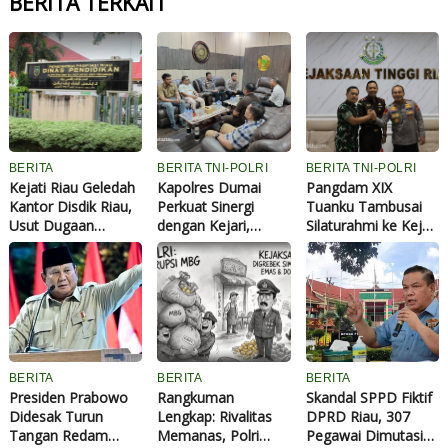
BERITA TERKAIT
BERITA
BERITA TNI-POLRI
BERITA TNI-POLRI
Kejati Riau Geledah
Kapolres Dumai
Pangdam XIX
Kantor Disdik Riau,
Perkuat Sinergi
Tuanku Tambusai
Usut Dugaan
dengan Kejari,
Silaturahmi ke Kejati
Korupsi Pengadaan
Bahas Percepatan
Riau, Perkuat Sinergi
Smart Board Tahun
Penanganan
TNI-Polri-Kejaksaan
2024
Perkara hingga
Jaga Stabilitas
Stabilitas
Daerah
Kamtibmas
BERITA
BERITA
BERITA
Presiden Prabowo
Rangkuman
Skandal SPPD Fiktif
Didesak Turun
Lengkap: Rivalitas
DPRD Riau, 307
Tangan Redam
Memanas, Polri
Pegawai Dimutasi