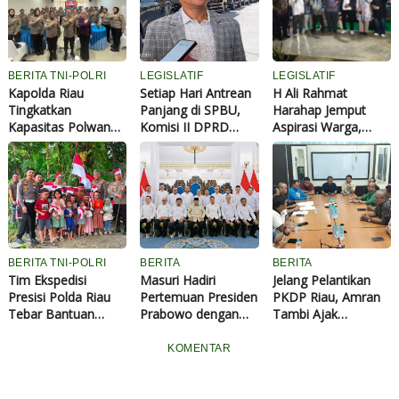
BERITA TNI-POLRI
LEGISLATIF
LEGISLATIF
Kapolda Riau
Setiap Hari Antrean
H Ali Rahmat
Tingkatkan
Panjang di SPBU,
Harahap Jemput
Kapasitas Polwan
Komisi II DPRD
Aspirasi Warga,
Lewat Pelatihan
Pekanbaru
Berbagai Keluhan
Public Speaking, 70
Pertanyakan Solusi
Kampung
Personel Dibekali
dari Pertamina
Mengemuka Saat
Kemampuan
Reses
Komunikasi
Profesional
BERITA TNI-POLRI
BERITA
BERITA
Tim Ekspedisi
Masuri Hadiri
Jelang Pelantikan
Presisi Polda Riau
Pertemuan Presiden
PKDP Riau, Amran
Tebar Bantuan
Prabowo dengan
Tambi Ajak
hingga Tanam 180
Seluruh Ketua
Perantau Bersatu
Pohon di Kampung
KADIN Indonesia
Bangun Daerah
KOMENTAR
Suku Talang Mamak
Inhu