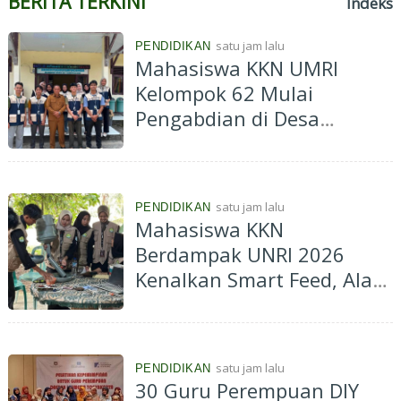
BERITA TERKINI
Indeks
satu jam lalu
PENDIDIKAN
Mahasiswa KKN UMRI
Kelompok 62 Mulai
Pengabdian di Desa
Bunsur, Usung Program
"Bunsur Berseri Alam
Lestari"
satu jam lalu
PENDIDIKAN
Mahasiswa KKN
Berdampak UNRI 2026
Kenalkan Smart Feed, Alat
Pemberi Pakan Ayam
Otomatis Berbasis IoT di
Desa Tanjung
satu jam lalu
PENDIDIKAN
30 Guru Perempuan DIY