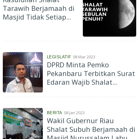
Tarawih Berjamaah di
Masjid Tidak Setiap
Malam, Apakah Kita
Boleh Sebulan Penuh?
Ini Jawabannya
08 Mar 2023
LEGISLATIF
DPRD Minta Pemko
Pekanbaru Terbitkan Surat
Edaran Wajib Shalat
Berjamaah
08 Jan 2023
BERITA
Wakil Gubernur Riau
Shalat Subuh Berjamaah di
Masjid Nurussalam Labuh