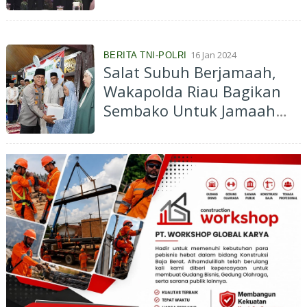
Tugas Edy Natar: Jaga
Salat Subuh Berjamaah!
16 Jan 2024
BERITA TNI-POLRI
Salat Subuh Berjamaah,
Wakapolda Riau Bagikan
Sembako Untuk Jamaah
Masjid Bersejarah di Air
Tiris Kampar