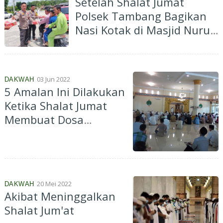
Setelah Shalat Jumat
Polsek Tambang Bagikan
Nasi Kotak di Masjid Nurur
Rahman Desa Sungai
Pinang
03 Jun 2022
DAKWAH
5 Amalan Ini Dilakukan
Ketika Shalat Jumat
Membuat Dosa
Terampuni
20 Mei 2022
DAKWAH
Akibat Meninggalkan
Shalat Jum'at