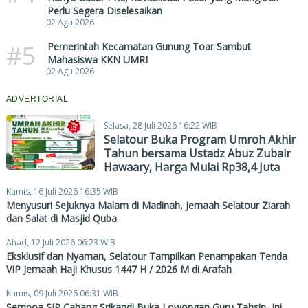
Perlu Segera Diselesaikan
02 Agu 2026
#5
Pemerintah Kecamatan Gunung Toar Sambut
Mahasiswa KKN UMRI
02 Agu 2026
ADVERTORIAL
Selasa, 28 Juli 2026 16:22 WIB
Selatour Buka Program Umroh Akhir
Tahun bersama Ustadz Abuz Zubair
Hawaary, Harga Mulai Rp38,4 Juta
Kamis, 16 Juli 2026 16:35 WIB
Menyusuri Sejuknya Malam di Madinah, Jemaah Selatour Ziarah
dan Salat di Masjid Quba
Ahad, 12 Juli 2026 06:23 WIB
Eksklusif dan Nyaman, Selatour Tampilkan Penampakan Tenda
VIP Jemaah Haji Khusus 1447 H / 2026 M di Arafah
Kamis, 09 Juli 2026 06:31 WIB
Sempoa SIP Cabang Srikandi Buka Lowongan Guru Tahsin, Ini