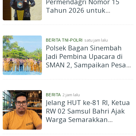
Permendagri Nomor 15
Tahun 2026 untuk
Percepat Penyerahan PSU
Perumahan kepada
Pemerintah Daerah
satu jam lalu
BERITA TNI-POLRI
Polsek Bagan Sinembah
Jadi Pembina Upacara di
SMAN 2, Sampaikan Pesan
Jauhi Narkoba dan Bullying
2 jam lalu
BERITA
Jelang HUT ke-81 RI, Ketua
RW 02 Samsul Bahri Ajak
Warga Semarakkan
Lingkungan dengan Merah