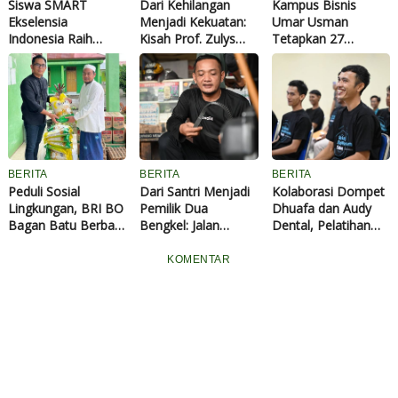
Siswa SMART
Dari Kehilangan
Kampus Bisnis
Ekselensia
Menjadi Kekuatan:
Umar Usman
Indonesia Raih
Kisah Prof. Zulys
Tetapkan 27
Prestasi Nasional di
Mengajarkan Arti
Penerima Beasiswa
Education Festival
Menjadi "Intan" bagi
STARPRENEURS
Indonesia 2026
Anak-anak Yatim
2026, Siapkan
Generasi
Entrepreneur
Muslim Berkarakter
BERITA
BERITA
BERITA
Peduli Sosial
Dari Santri Menjadi
Kolaborasi Dompet
Lingkungan, BRI BO
Pemilik Dua
Dhuafa dan Audy
Bagan Batu Berbagi
Bengkel: Jalan
Dental, Pelatihan
Anak Yatim dan
Panjang Agus Rifai
Menjahit-Barber
Fakir Miskin di Al
Menjemput
Cetak
KOMENTAR
Ikhlas
Kemandirian
Wirausahawan Baru