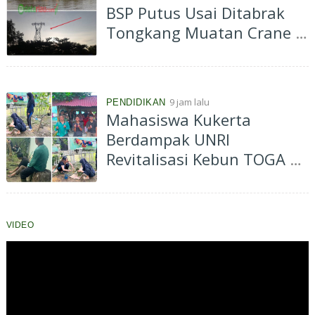
BSP Putus Usai Ditabrak
Tongkang Muatan Crane di
Aliran Sungai Siak
Perawang
9 jam lalu
PENDIDIKAN
Mahasiswa Kukerta
Berdampak UNRI
Revitalisasi Kebun TOGA di
Bagan Besar Timur,
Dorong Pemanfaatan
Tanaman Obat Keluarga
VIDEO