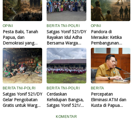
OPINI
BERITA TNI-POLRI
OPINI
Pesta Babi, Tanah
Satgas Yonif 521/DY
Pandora di
Papua, dan
Rayakan Idul Adha
Merauke: Ketika
Demokrasi yang
Bersama Warga
Pembangunan
Kehilangan Nurani
Walesi, Serahkan
Menjadi Luka bagi
Hewan Kurban di
Rakyat
Masjid Al Aqsa
BERITA TNI-POLRI
BERITA TNI-POLRI
BERITA
Satgas Yonif 521/DY
Cerdaskan
Percepatan
Gelar Pengobatan
Kehidupan Bangsa,
Eliminasi ATM dan
Gratis untuk Warga
Satgas Yonif 521/DY
Kusta di Papua
Distrik Kelila
Hadir Bagikan
Butuh Penguatan
Perlengkapan
Komitmen Daerah
KOMENTAR
Sekolah di Distrik
Benawa