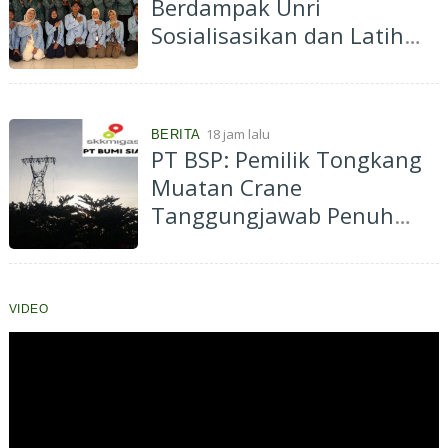
Berdampak Unri
Sosialisasikan dan Latih
Ibu-Ibu PKK Desa Pantai
Cermin Membuat
Kombucha
18 jam lalu
BERITA
PT BSP: Pemilik Tongkang
Muatan Crane
Tanggungjawab Penuh
atas Pergantian Material...
VIDEO