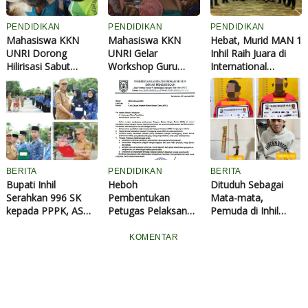
PENDIDIKAN
PENDIDIKAN
PENDIDIKAN
Mahasiswa KKN
Mahasiswa KKN
Hebat, Murid MAN 1
UNRI Dorong
UNRI Gelar
Inhil Raih Juara di
Hilirisasi Sabut
Workshop Guru
International
Kelapa Lewat
Kreatif di Inhil,
Student Summit
Inovasi Cocopeat di
Dorong Kelas Aktif
Malaysia
Kelurahan Kempas
untuk Tingkatkan
Jaya
Berpikir Kritis Siswa
BERITA
PENDIDIKAN
BERITA
Bupati Inhil
Heboh
Dituduh Sebagai
Serahkan 996 SK
Pembentukan
Mata-mata,
kepada PPPK, ASN
Petugas Pelaksana
Pemuda di Inhil
dan IPDN Hasil
MBG di Sekolah,
Luka Robek
Seleksi 2024
Begini Penjelasan
Diparang, 2 Pelaku
KOMENTAR
Disdik Inhil
Ditangkap