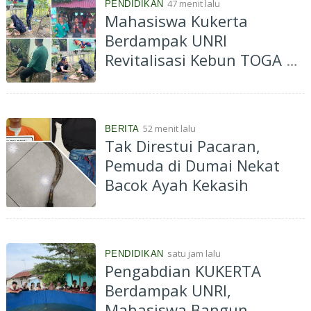
47 menit lalu
PENDIDIKAN
Mahasiswa Kukerta
Berdampak UNRI
Revitalisasi Kebun TOGA di
Bagan Besar Timur,
Dorong Pemanfaatan
Tanaman Obat Keluarga
52 menit lalu
BERITA
Tak Direstui Pacaran,
Pemuda di Dumai Nekat
Bacok Ayah Kekasih
satu jam lalu
PENDIDIKAN
Pengabdian KUKERTA
Berdampak UNRI,
Mahasiswa Bangun