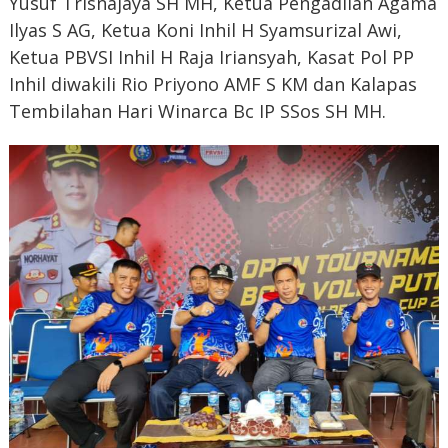
Yusuf Trisnajaya SH MH, Ketua Pengadilan Agama
Ilyas S AG, Ketua Koni Inhil H Syamsurizal Awi,
Ketua PBVSI Inhil H Raja Iriansyah, Kasat Pol PP
Inhil diwakili Rio Priyono AMF S KM dan Kalapas
Tembilahan Hari Winarca Bc IP SSos SH MH.