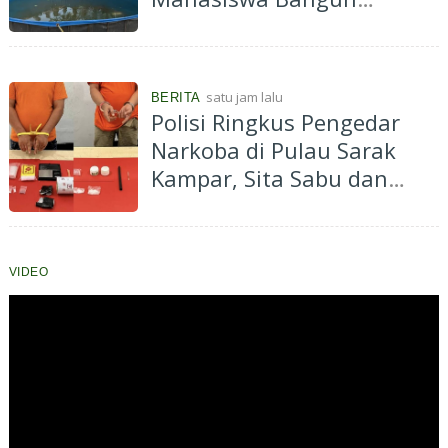
Budidaya Ikan Lele di Desa
Kenantan, Dukung
Ketahanan Pangan dan
satu jam lalu
BERITA
Ekonomi Masyarakat
Polisi Ringkus Pengedar
Narkoba di Pulau Sarak
Kampar, Sita Sabu dan
Ekstasi
VIDEO