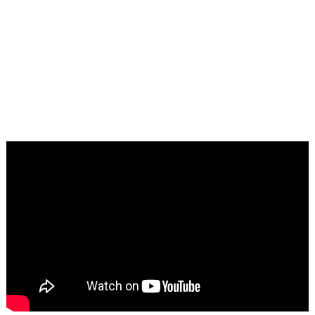
Material...
Perawang
Kuartal III di Ponpes
Abu Huroiroh