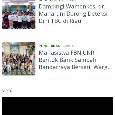
Dampingi Wamenkes, dr.
Maharani Dorong Deteksi
Dini TBC di Riau
5 jam lalu
PENDIDIKAN
Mahasiswa FBN UNRI
Bentuk Bank Sampah
Bandarraya Berseri, Warga
Diajak Ubah Sampah Jadi
Cuan
VIDEO