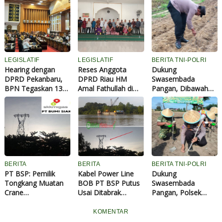
LEGISLATIF
LEGISLATIF
BERITA TNI-POLRI
Hearing dengan
Reses Anggota
Dukung
DPRD Pekanbaru,
DPRD Riau HM
Swasembada
BPN Tegaskan 133
Amal Fathullah di
Pangan, Dibawah
HGB Pedagang STC
Tarai Bangun,
Terik Matahari Polisi
Masih Bisa
Warga Keluhkan
dan Petani Tanam
Diperpanjang,
Jalan Suka Makmur
Jagung di Ponpes
Pemko Diminta
Rusak Parah Belum
Abu Huroiroh
Lengkapi Dokumen
Pernah Dibangun
BERITA
BERITA
BERITA TNI-POLRI
PT BSP: Pemilik
Kabel Power Line
Dukung
Tongkang Muatan
BOB PT BSP Putus
Swasembada
Crane
Usai Ditabrak
Pangan, Polsek
Tanggungjawab
Tongkang Muatan
Tualang dan
Penuh atas
Crane di Aliran
Forkopimcam
KOMENTAR
Pergantian
Sungai Siak
Tanam Jagung