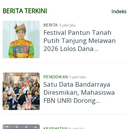
BERITA TERKINI
Indeks
5 jam lalu
BERITA
Festival Pantun Tanah
Putih Tanjung Melawan
2026 Lolos Dana
Indonesiana Raya, Tradisi
Melayu Riau Makin
Bergairah
5 jam lalu
PENDIDIKAN
Satu Data Bandarraya
Diresmikan, Mahasiswa
FBN UNRI Dorong
Pelayanan Publik Berbasis
Data
5 jam lalu
KESEHATAN