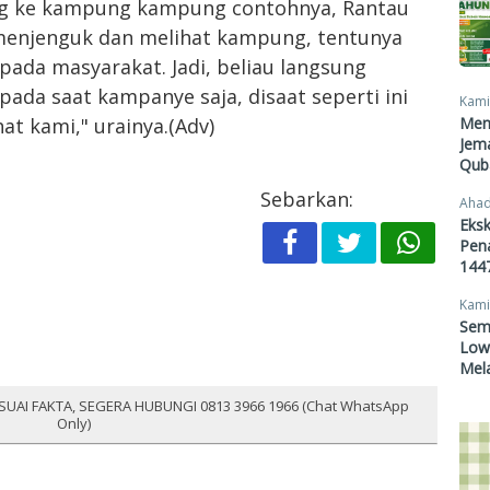
tang ke kampung kampung contohnya, Rantau
u menjenguk dan melihat kampung, tentunya
epada masyarakat. Jadi, beliau langsung
da saat kampanye saja, disaat seperti ini
Kami
at kami," urainya.(Adv)
Men
Jema
Qub
Sebarkan:
Ahad
Eksk
Pen
1447
Kami
Sem
Lowo
Mel
SUAI FAKTA, SEGERA HUBUNGI 0813 3966 1966 (Chat WhatsApp
Only)