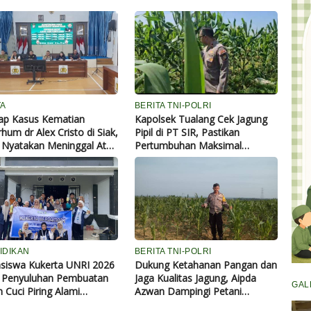
TA
BERITA TNI-POLRI
ap Kasus Kematian
Kapolsek Tualang Cek Jagung
hum dr Alex Cristo di Siak,
Pipil di PT SIR, Pastikan
i Nyatakan Meninggal Atas
Pertumbuhan Maksimal
atan Sendiri
Dukung Ketahanan Pangan
IDIKAN
BERITA TNI-POLRI
siswa Kukerta UNRI 2026
Dukung Ketahanan Pangan dan
r Penyuluhan Pembuatan
Jaga Kualitas Jagung, Aipda
GAL
 Cuci Piring Alami
Azwan Dampingi Petani
han Jeruk Nipis dan Daun
Semprot Pupuk