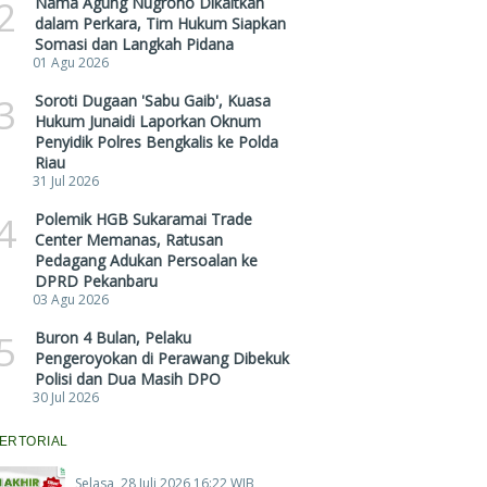
2
Nama Agung Nugroho Dikaitkan
dalam Perkara, Tim Hukum Siapkan
Somasi dan Langkah Pidana
01 Agu 2026
3
Soroti Dugaan 'Sabu Gaib', Kuasa
Hukum Junaidi Laporkan Oknum
Penyidik Polres Bengkalis ke Polda
Riau
31 Jul 2026
4
Polemik HGB Sukaramai Trade
Center Memanas, Ratusan
Pedagang Adukan Persoalan ke
DPRD Pekanbaru
03 Agu 2026
5
Buron 4 Bulan, Pelaku
Pengeroyokan di Perawang Dibekuk
Polisi dan Dua Masih DPO
30 Jul 2026
ERTORIAL
Selasa, 28 Juli 2026 16:22 WIB