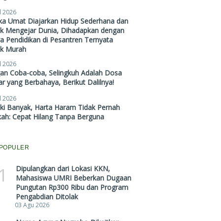
l 2026
ika Umat Diajarkan Hidup Sederhana dan
ak Mengejar Dunia, Dihadapkan dengan
a Pendidikan di Pesantren Ternyata
ak Murah
l 2026
gan Coba-coba, Selingkuh Adalah Dosa
r yang Berbahaya, Berikut Dalilnya!
l 2026
ki Banyak, Harta Haram Tidak Pernah
kah: Cepat Hilang Tanpa Berguna
POPULER
1
Dipulangkan dari Lokasi KKN,
Mahasiswa UMRI Beberkan Dugaan
Pungutan Rp300 Ribu dan Program
Pengabdian Ditolak
03 Agu 2026