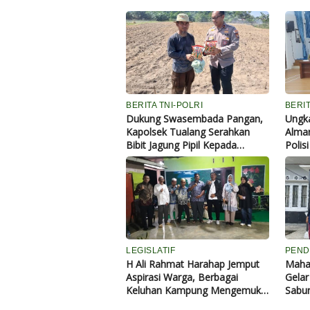
BERITA TNI-POLRI
BERI
Dukung Swasembada Pangan,
Ungk
Kapolsek Tualang Serahkan
Almar
Bibit Jagung Pipil Kepada
Polis
Ponpes Abu Huroiroh
Perbu
LEGISLATIF
PEND
H Ali Rahmat Harahap Jemput
Maha
Aspirasi Warga, Berbagai
Gela
Keluhan Kampung Mengemuka
Sabun
Saat Reses
Berba