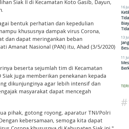
lihan Siak II di Kecamatan Koto Gasib, Dayun,
16 Ju
n.
Ket
Tid
bagai bentuk perhatian dan kepedulian
Biay
Tid
mampu khususnya dampak virus Corona,
13 Ju
at dan dapat meringankan beban
Jan
rati Amanat Nasional (PAN) itu, Ahad (3/5/2020)
Besa
11 Ju
Mes
trinya beserta sejumlah tim di Kecamatan
Ber
RD Siak juga memberikan penekanan kepada
g dikunjunginya agar lebih intensif dan
TER
engajak masyarakat dapat mencegah
#
a pihak, gotong royong, aparatur TNI/Polri
 Dengan kebersamaan, semoga kita dapat
irus Corona khususnya di Kabupaten Siak ini,"