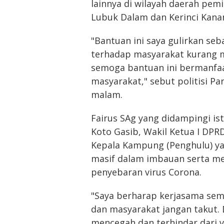
lainnya di wilayah daerah pemi
Lubuk Dalam dan Kerinci Kana
"Bantuan ini saya gulirkan se
terhadap masyarakat kurang 
semoga bantuan ini bermanfa
masyarakat," sebut politisi Pa
malam.
Fairus SAg yang didampingi is
Koto Gasib, Wakil Ketua I DP
Kepala Kampung (Penghulu) yan
masif dalam imbauan serta m
penyebaran virus Corona.
"Saya berharap kerjasama semu
dan masyarakat jangan takut.
mencegah dan terhindar dari v