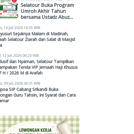
Selatour Buka Program
Umroh Akhir Tahun
bersama Ustadz Abuz
Zubair Hawaary, Harga
s, 16 Juli 2026 16:35 WIB
Mulai Rp38,4 Juta
yusuri Sejuknya Malam di Madinah,
ah Selatour Ziarah dan Salat di Masjid
a
, 12 Juli 2026 06:23 WIB
lusif dan Nyaman, Selatour Tampilkan
ampakan Tenda VIP Jemaah Haji Khusus
 H / 2026 M di Arafah
s, 09 Juli 2026 06:31 WIB
poa SIP Cabang Srikandi Buka
ngan Guru Tahsin, Ini Syarat dan Cara
amar