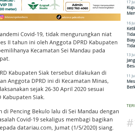
17 Ju
Kupa
Meru
16 Ju
Ket
andemi Covid-19, tidak mengurungkan niat
Tid
Biay
es II tahun ini oleh Anggota DPRD Kabupaten
Tid
 pemilihanya Kecamatan Sei Mandau pada
13 Ju
pat.
Jan
Besa
RD Kabupaten Siak tersebut dilakukan di
11 Ju
an Anggota DPRD ini di Kecamatan Minas,
Mes
Ber
aksanakan sejak 26-30 April 2020 sesuai
 Kabupaten Siak.
TER
n di Pencing Bekulo lalu di Sei Mandau dengan
#
asalah Covid-19 sekaligus membagi bagikan
epada datariau.com, Jumat (1/5/2020) siang.