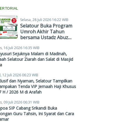
ERTORIAL
Selasa, 28 Juli 2026 16:22 WIB
Selatour Buka Program
Umroh Akhir Tahun
bersama Ustadz Abuz
Zubair Hawaary, Harga
s, 16 Juli 2026 16:35 WIB
Mulai Rp38,4 Juta
yusuri Sejuknya Malam di Madinah,
ah Selatour Ziarah dan Salat di Masjid
a
, 12 Juli 2026 06:23 WIB
lusif dan Nyaman, Selatour Tampilkan
ampakan Tenda VIP Jemaah Haji Khusus
 H / 2026 M di Arafah
s, 09 Juli 2026 06:31 WIB
poa SIP Cabang Srikandi Buka
ngan Guru Tahsin, Ini Syarat dan Cara
amar