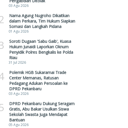
Pengabdian Ditolak
03 Agu 2026
2
Nama Agung Nugroho Dikaitkan
dalam Perkara, Tim Hukum Siapkan
Somasi dan Langkah Pidana
01 Agu 2026
3
Soroti Dugaan 'Sabu Gaib', Kuasa
Hukum Junaidi Laporkan Oknum
Penyidik Polres Bengkalis ke Polda
Riau
31 Jul 2026
4
Polemik HGB Sukaramai Trade
Center Memanas, Ratusan
Pedagang Adukan Persoalan ke
DPRD Pekanbaru
03 Agu 2026
5
DPRD Pekanbaru Dukung Seragam
Gratis, Abu Bakar Usulkan Siswa
Sekolah Swasta Juga Mendapat
Bantuan
05 Agu 2026