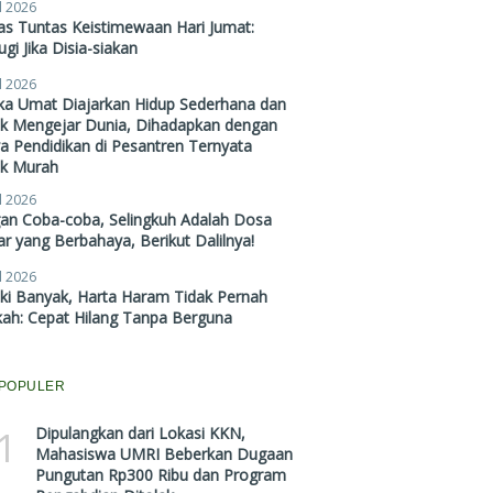
l 2026
s Tuntas Keistimewaan Hari Jumat:
gi Jika Disia-siakan
l 2026
ika Umat Diajarkan Hidup Sederhana dan
ak Mengejar Dunia, Dihadapkan dengan
a Pendidikan di Pesantren Ternyata
ak Murah
l 2026
gan Coba-coba, Selingkuh Adalah Dosa
r yang Berbahaya, Berikut Dalilnya!
l 2026
ki Banyak, Harta Haram Tidak Pernah
kah: Cepat Hilang Tanpa Berguna
POPULER
1
Dipulangkan dari Lokasi KKN,
Mahasiswa UMRI Beberkan Dugaan
Pungutan Rp300 Ribu dan Program