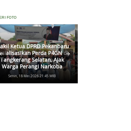
ERI FOTO
Komisi III DPRD P
akil Ketua DPRD Pekanbaru
Fasilitasi Medias
osialisasikan Perda P4GN di
Kekerasan Murid di
Tangkerang Selatan, Ajak
Kedua Pihak Mulai
Warga Perangi Narkoba
Damai
Senin, 18 Mei 2026 21:45 WIB
Senin, 11 Mei 2026 17