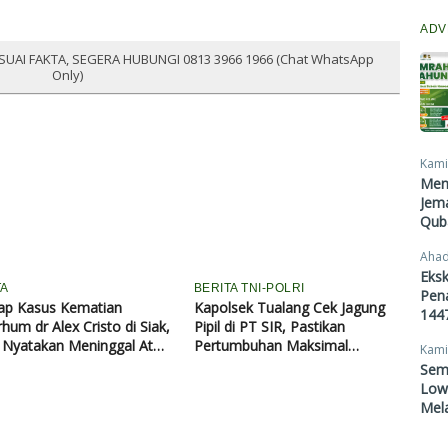
ADV
SUAI FAKTA, SEGERA HUBUNGI 0813 3966 1966 (Chat WhatsApp
Only)
Kami
Men
Jema
Qub
Ahad
Eksk
TA
BERITA TNI-POLRI
Pen
ap Kasus Kematian
Kapolsek Tualang Cek Jagung
1447
hum dr Alex Cristo di Siak,
Pipil di PT SIR, Pastikan
i Nyatakan Meninggal Atas
Pertumbuhan Maksimal
Kami
atan Sendiri
Dukung Ketahanan Pangan
Sem
Lowo
Mel