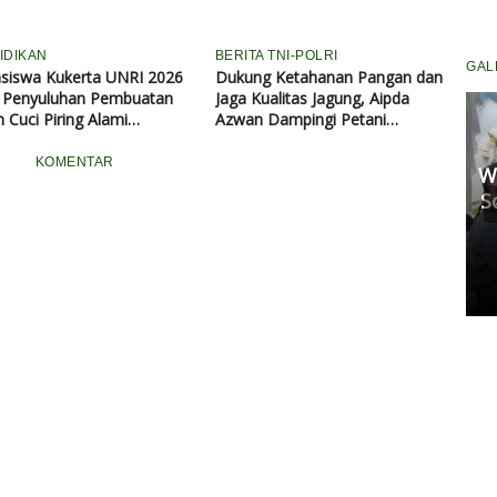
IDIKAN
BERITA TNI-POLRI
GAL
siswa Kukerta UNRI 2026
Dukung Ketahanan Pangan dan
r Penyuluhan Pembuatan
Jaga Kualitas Jagung, Aipda
 Cuci Piring Alami
Azwan Dampingi Petani
han Jeruk Nipis dan Daun
Semprot Pupuk
an di Kampung Bandar
KOMENTAR
W
da
Komisi II Panggil Rapat
S
Pertamina, Ungkap Penyebab
Antrean Panjang BBM di SPBU
Kamis, 07 Mei 2026 17:21 WIB