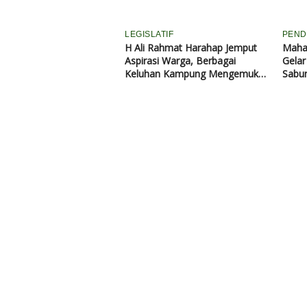
LEGISLATIF
PEND
H Ali Rahmat Harahap Jemput
Maha
Aspirasi Warga, Berbagai
Gela
Keluhan Kampung Mengemuka
Sabun
Saat Reses
Berba
Pand
Peda