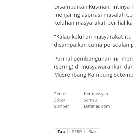
Disampaikan Kusman, intinya ke
menjaring aspirasi masalah Co
keluhan masyarakat perihal ka
"Kalau keluhan masyarakat itu 
disampaikan cuma persoalan p
Perihal pembangunan ini, menu
(sering) di musyawarahkan da
Musrenbang Kampung setempa
Penulis
: Hermansyah
Editor
: Samsul
Sumber
: Datariau.com
Tag:
DPRD
Siak