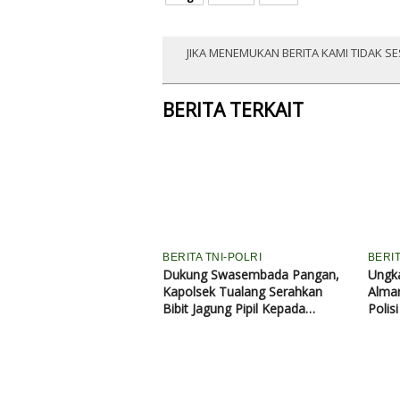
JIKA MENEMUKAN BERITA KAMI TIDAK SE
BERITA TERKAIT
BERITA TNI-POLRI
BERI
Dukung Swasembada Pangan,
Ungk
Kapolsek Tualang Serahkan
Almar
Bibit Jagung Pipil Kepada
Polis
Ponpes Abu Huroiroh
Perbu