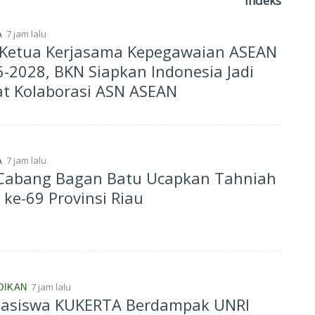
Indeks
7 jam lalu
A
i Ketua Kerjasama Kepegawaian ASEAN
N Siapkan Indonesia Jadi
t Kolaborasi ASN ASEAN
7 jam lalu
A
 Cabang Bagan Batu Ucapkan Tahniah
ke-69 Provinsi Riau
7 jam lalu
DIKAN
asiswa KUKERTA Berdampak UNRI