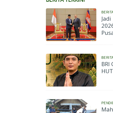
BERIT
Jad
2026-2028, BK
Pusa
BERIT
BRI
HUT 
PENDI
Mah