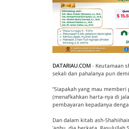
DATARIAU.COM
- Keutamaan sh
sekali dan pahalanya pun demik
“Siapakah yang mau memberi p
(menafkahkan harta-nya di jal
pembayaran kepadanya dengan l
Dan dalam kitab ash-Shahiihai
‘anhu, dia berkata, Rasulullah 