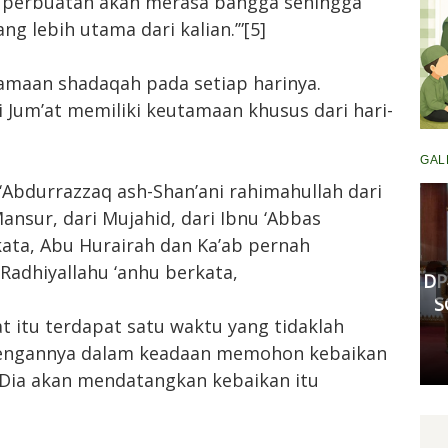
 perbuatan akan merasa bangga sehingga
g lebih utama dari kalian.’”[5]
utamaan shadaqah pada setiap harinya.
Jum’at memiliki keutamaan khusus dari hari-
GAL
‘Abdurrazzaq ash-Shan’ani rahimahullah dari
ansur, dari Mujahid, dari Ibnu ‘Abbas
Komisi III DPRD Pekanbaru
kata, Abu Hurairah dan Ka’ab pernah
Fasilitasi Mediasi Dugaan
Radhiyallahu ‘anhu berkata,
Kekerasan Murid di SDN 181,
DP
Kedua Pihak Mulai Sepakat
S
t itu terdapat satu waktu yang tidaklah
Damai
dengannya dalam keadaan memohon kebaikan
Senin, 11 Mei 2026 17:53 WIB
 Dia akan mendatangkan kebaikan itu