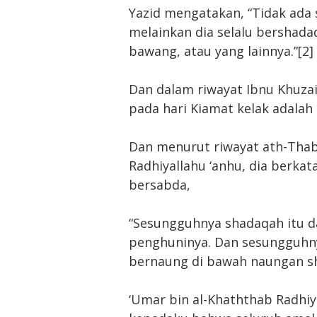
Yazid mengatakan, “Tidak ada s
melainkan dia selalu bershad
bawang, atau yang lainnya.”[2]
Dan dalam riwayat Ibnu Khuz
pada hari Kiamat kelak adalah
Dan menurut riwayat ath-Thabr
Radhiyallahu ‘anhu, dia berkata
bersabda,
“Sesungguhnya shadaqah itu 
penghuninya. Dan sesungguhny
bernaung di bawah naungan sh
‘Umar bin al-Khaththab Radhiy