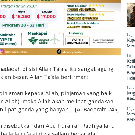
17 Ju
Kupa
Meru
16 Ju
Ket
Tid
adaqah di sisi Allah Ta’ala itu sangat agung
Biay
ian besar. Allah Ta’ala berfirman:
Tid
13 Ju
injaman kepada Allah, pinjaman yang baik
Jan
Besa
an Allah), maka Allah akan melipat-gandakan
11 Ju
ipat ganda yang banyak...” [Al-Baqarah: 245]
Mes
Ber
n disebutkan dari Abu Hurairah Radhiyallahu
Shallallahu ‘alaihi wa sallam bersabda: