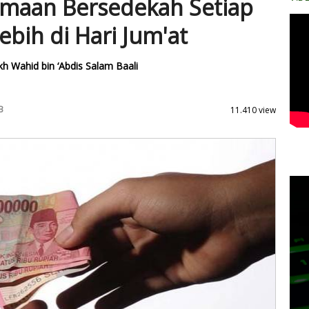
amaan Bersedekah Setiap
lebih di Hari Jum'at
kh Wahid bin ‘Abdis Salam Baali
B
11.410 view