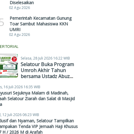
Diselesaikan
02 Agu 2026
5
Pemerintah Kecamatan Gunung
Toar Sambut Mahasiswa KKN
UMRI
02 Agu 2026
ERTORIAL
Selasa, 28 Juli 2026 16:22 WIB
Selatour Buka Program
Umroh Akhir Tahun
bersama Ustadz Abuz
Zubair Hawaary, Harga
s, 16 Juli 2026 16:35 WIB
Mulai Rp38,4 Juta
yusuri Sejuknya Malam di Madinah,
ah Selatour Ziarah dan Salat di Masjid
a
, 12 Juli 2026 06:23 WIB
lusif dan Nyaman, Selatour Tampilkan
ampakan Tenda VIP Jemaah Haji Khusus
 H / 2026 M di Arafah