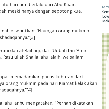
atu hari pun berlalu dari Abu Khair,
Kami
aqah meski hanya dengan sepotong kue,
Sem
Lowo
Mel
aimah disebutkan: “Naungan orang mukmin
 shadaqahnya.”[3]
ani dan al-Baihaqi, dari ‘Uqbah bin ‘Amir
, Rasulullah Shallallahu ‘alaihi wa sallam
dapat memadamkan panas kuburan dari
a orang mukmin pada hari Kiamat kelak akan
adaqahnya.”[4]
allahu ‘anhu mengatakan, “Pernah dikatakan