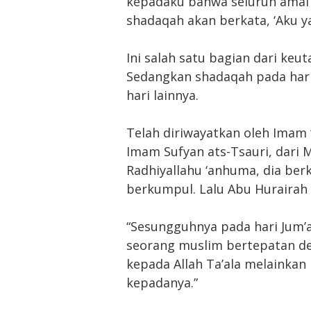
kepadaku bahwa seluruh amal
shadaqah akan berkata, ‘Aku yan
Ini salah satu bagian dari ke
Sedangkan shadaqah pada hari 
hari lainnya.
Telah diriwayatkan oleh Imam 
Imam Sufyan ats-Tsauri, dari M
Radhiyallahu ‘anhuma, dia ber
berkumpul. Lalu Abu Hurairah 
“Sesungguhnya pada hari Jum’a
seorang muslim bertepatan 
kepada Allah Ta’ala melainkan
kepadanya.”