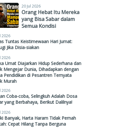
20 Jul 2026
Orang Hebat Itu Mereka
yang Bisa Sabar dalam
Semua Kondisi
l 2026
s Tuntas Keistimewaan Hari Jumat:
gi Jika Disia-siakan
l 2026
ika Umat Diajarkan Hidup Sederhana dan
ak Mengejar Dunia, Dihadapkan dengan
a Pendidikan di Pesantren Ternyata
ak Murah
l 2026
gan Coba-coba, Selingkuh Adalah Dosa
r yang Berbahaya, Berikut Dalilnya!
l 2026
ki Banyak, Harta Haram Tidak Pernah
kah: Cepat Hilang Tanpa Berguna