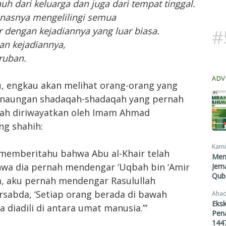
uh dari keluarga dan juga dari tempat tinggal.
anasnya mengelilingi semua
r dengan kejadiannya yang luar biasa.
#
an kejadiannya,
ruban.
ADV
u, engkau akan melihat orang-orang yang
h naungan shadaqah-shadaqah yang pernah
elah diriwayatkan oleh Imam Ahmad
ng shahih:
Kami
a memberitahu bahwa Abu al-Khair telah
Men
a dia pernah mendengar ‘Uqbah bin ‘Amir
Jema
Qub
ta, aku pernah mendengar Rasulullah
bersabda, ‘Setiap orang berada di bawah
Ahad
Eksk
diadili di antara umat manusia.’”
Pen
1447