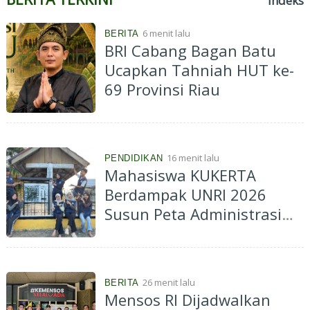
Indeks
6 menit lalu
BERITA
BRI Cabang Bagan Batu
Ucapkan Tahniah HUT ke-
69 Provinsi Riau
16 menit lalu
PENDIDIKAN
Mahasiswa KUKERTA
Berdampak UNRI 2026
Susun Peta Administrasi
Kelurahan Muara Lembu
untuk Dukung Informasi
Spasial dan Perencanaan
26 menit lalu
BERITA
Pembangunan
Mensos RI Dijadwalkan