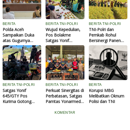
BERITA
BERITA TNI-POLRI
BERITA TNI-POLRI
Polda Aceh
Wujud Kepedulian,
TNI-Polri dan
Sampaikan Duka
Pos Bolakme
Pemkab Rohul
atas Gugurnya
Satgas Yonif
Bersinergi Panen
Anggota POM TNI
645/GTY Borong
Raya Padi, Perkuat
AD saat Bantu
Hasil Kebun Warga
Ketahanan Pangan
Penangkapan
Nasional
Bandar Narkoba di
Bireuen
BERITA TNI-POLRI
BERITA TNI-POLRI
BERITA
Satgas Yonif
Perkuat Sinergitas di
Korupsi MBG
645/GTY Pos
Perbatasan, Satgas
Melibatkan Oknum
Kurima Gotong
Pamtas Yonarmed
Polisi dan TNI
Royong Untuk
13/Nanggala Gelar
Pembangunan
Olahraga Bersama
KOMENTAR
Klasis di Tanah
dan Syukuran HUT
Papua
Ke-64