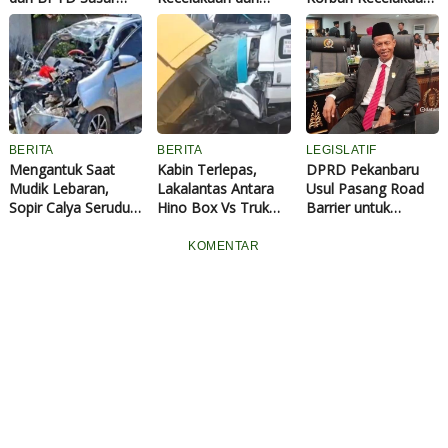
Angkutan Barang,
Korban Jiwa Mudik
Meninggal Dunia
Cegah ODOL dan
Lebaran 2026
Saat Mudik Lebaran
Tekan Angka
Diklaim Menurun
2026
Kecelakaan
BERITA
BERITA
LEGISLATIF
Mengantuk Saat
Kabin Terlepas,
DPRD Pekanbaru
Mudik Lebaran,
Lakalantas Antara
Usul Pasang Road
Sopir Calya Seruduk
Hino Box Vs Truk
Barrier untuk
Bus di Jalan Tol:
Kayu Ringsek Parah
Lindungi Petugas
Satu Keluarga
Jalan
KOMENTAR
Meninggal, Balita
Kritis