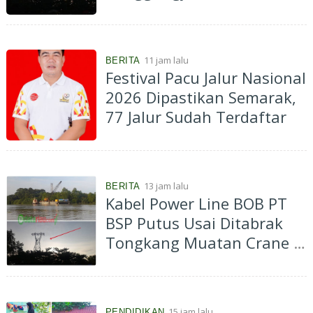
atas Pergantian Material...
11 jam lalu
BERITA
Festival Pacu Jalur Nasional
2026 Dipastikan Semarak,
77 Jalur Sudah Terdaftar
13 jam lalu
BERITA
Kabel Power Line BOB PT
BSP Putus Usai Ditabrak
Tongkang Muatan Crane di
Aliran Sungai Siak
Perawang
15 jam lalu
PENDIDIKAN