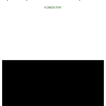
Peduli Lingkungan
Harumkan Nama
Bersama
melalui Revitalisasi
Kuansing
Mahasiswa
KOMENTAR
Kebersihan
KUKERTA UNRI
Lapangan Voli Desa
Banjar Guntung
dengan
Pembangunan
Tempat Sampah
Permanen