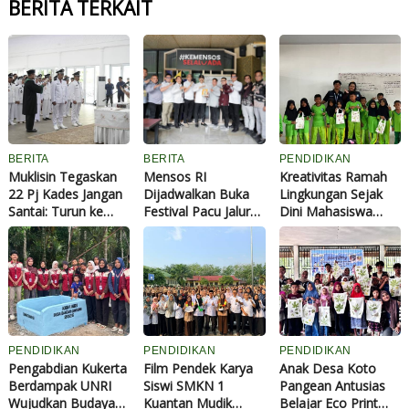
BERITA TERKAIT
BERITA
BERITA
PENDIDIKAN
Muklisin Tegaskan
Mensos RI
Kreativitas Ramah
22 Pj Kades Jangan
Dijadwalkan Buka
Lingkungan Sejak
Santai: Turun ke
Festival Pacu Jalur
Dini Mahasiswa
Lapangan,
Nasional 2026 di
Kukerta UNRI Gelar
Dengarkan Aspirasi
Kuansing
Pelatihan Eco-Print
Masyarakat
Totebag untuk
Siswa SD Negeri
011 Pauh Angit
PENDIDIKAN
PENDIDIKAN
PENDIDIKAN
Pengabdian Kukerta
Film Pendek Karya
Anak Desa Koto
Berdampak UNRI
Siswi SMKN 1
Pangean Antusias
Wujudkan Budaya
Kuantan Mudik
Belajar Eco Print