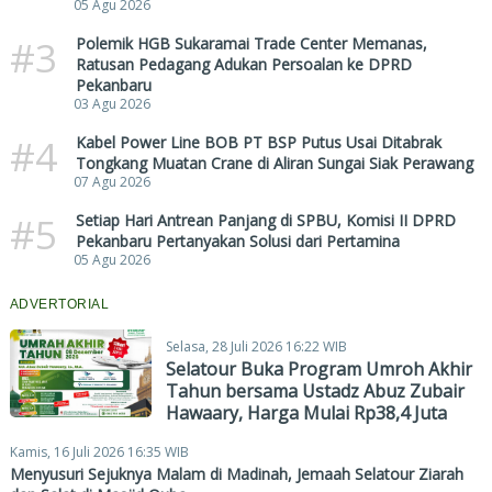
05 Agu 2026
#3
Polemik HGB Sukaramai Trade Center Memanas,
Ratusan Pedagang Adukan Persoalan ke DPRD
Pekanbaru
03 Agu 2026
#4
Kabel Power Line BOB PT BSP Putus Usai Ditabrak
Tongkang Muatan Crane di Aliran Sungai Siak Perawang
07 Agu 2026
#5
Setiap Hari Antrean Panjang di SPBU, Komisi II DPRD
Pekanbaru Pertanyakan Solusi dari Pertamina
05 Agu 2026
ADVERTORIAL
Selasa, 28 Juli 2026 16:22 WIB
Selatour Buka Program Umroh Akhir
Tahun bersama Ustadz Abuz Zubair
Hawaary, Harga Mulai Rp38,4 Juta
Kamis, 16 Juli 2026 16:35 WIB
Menyusuri Sejuknya Malam di Madinah, Jemaah Selatour Ziarah