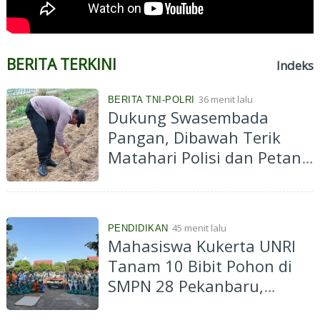
BERITA TERKINI
Indeks
36 menit lalu
BERITA TNI-POLRI
Dukung Swasembada
Pangan, Dibawah Terik
Matahari Polisi dan Petani
Tanam Jagung di Ponpes
Abu Huroiroh
45 menit lalu
PENDIDIKAN
Mahasiswa Kukerta UNRI
Tanam 10 Bibit Pohon di
SMPN 28 Pekanbaru,
Dorong Konsep Green