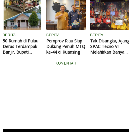
Kuansing
BERITA
BERITA
BERITA
50 Rumah di Pulau
Pemprov Riau Siap
Tak Disangka, Ajang
Deras Terdampak
Dukung Penuh MTQ
SPAC Tecno VI
Banjir, Bupati
ke-44 di Kuansing
Melahirkan Banyak
Instruksikan
Talenta Berbakat
Penanganan Cepat
KOMENTAR