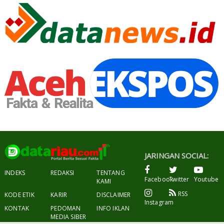
JARINGAN SOCIAL:
INDEKS
REDAKSI
TENTANG
Facebook
Twitter
Youtube
KAMI
RSS
KODE ETIK
KARIR
DISCLAIMER
Instagram
KONTAK
PEDOMAN
INFO IKLAN
MEDIA SIBER