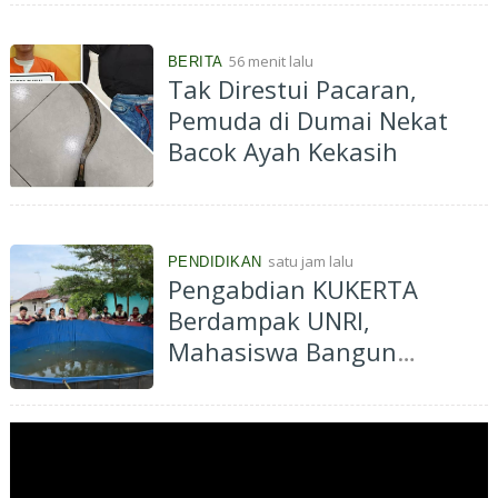
Dorong Pemanfaatan
Tanaman Obat Keluarga
56 menit lalu
BERITA
Tak Direstui Pacaran,
Pemuda di Dumai Nekat
Bacok Ayah Kekasih
satu jam lalu
PENDIDIKAN
Pengabdian KUKERTA
Berdampak UNRI,
Mahasiswa Bangun
Budidaya Ikan Lele di Desa
Kenantan, Dukung
Ketahanan Pangan dan
Ekonomi Masyarakat