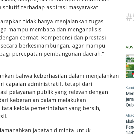
 solutif terhadap aspirasi masyarakat.
#
iharapkan tidak hanya menjalankan tugas
 juga mampu membaca dan menganalisis
 dengan cermat. Kompetensi dan prestasi
an secara berkesinambungan, agar mampu
ADV
 bagi percepatan pembangunan daerah,"
ankan bahwa keberhasilan dalam menjalankan
i capaian administratif, tetapi dari
Kami
i pelayanan publik yang relevan dengan
Men
Jema
dari keberanian dalam melakukan
Qub
 tata kelola pemerintahan yang bersih,
il.
Ahad
Eksk
Pen
 diamanahkan jabatan diminta untuk
1447