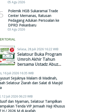
05 Agu 2026
5
Polemik HGB Sukaramai Trade
Center Memanas, Ratusan
Pedagang Adukan Persoalan ke
DPRD Pekanbaru
03 Agu 2026
ERTORIAL
Selasa, 28 Juli 2026 16:22 WIB
Selatour Buka Program
Umroh Akhir Tahun
bersama Ustadz Abuz
Zubair Hawaary, Harga
s, 16 Juli 2026 16:35 WIB
Mulai Rp38,4 Juta
yusuri Sejuknya Malam di Madinah,
ah Selatour Ziarah dan Salat di Masjid
a
, 12 Juli 2026 06:23 WIB
lusif dan Nyaman, Selatour Tampilkan
ampakan Tenda VIP Jemaah Haji Khusus
 H / 2026 M di Arafah