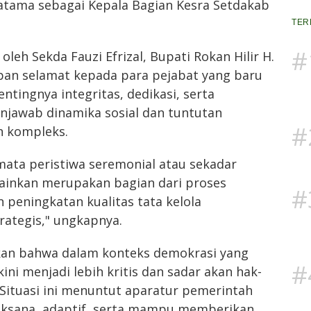
atama sebagai Kepala Bagian Kesra Setdakab
TER
#
eh Sekda Fauzi Efrizal, Bupati Rokan Hilir H.
n selamat kepada para pejabat yang baru
ntingnya integritas, dedikasi, serta
jawab dinamika sosial dan tuntutan
#
n kompleks.
mata peristiwa seremonial atau sekadar
ainkan merupakan bagian dari proses
#
eningkatan kualitas tata kelola
rategis," ungkapnya.
kan bahwa dalam konteks demokrasi yang
#
ni menjadi lebih kritis dan sadar akan hak-
Situasi ini menuntut aparatur pemerintah
jaksana, adaptif, serta mampu memberikan