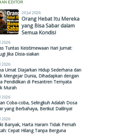
IHAN EDITOR
20 Jul 2026
Orang Hebat Itu Mereka
yang Bisa Sabar dalam
Semua Kondisi
l 2026
s Tuntas Keistimewaan Hari Jumat:
gi Jika Disia-siakan
l 2026
ika Umat Diajarkan Hidup Sederhana dan
ak Mengejar Dunia, Dihadapkan dengan
a Pendidikan di Pesantren Ternyata
ak Murah
l 2026
gan Coba-coba, Selingkuh Adalah Dosa
r yang Berbahaya, Berikut Dalilnya!
l 2026
ki Banyak, Harta Haram Tidak Pernah
kah: Cepat Hilang Tanpa Berguna