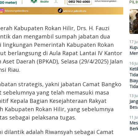
PIL
erah Kabupaten Rokan Hilir, Drs. H. Fauzi
elantik dan mengambil sumpah jabatan dua
17 Ju
di lingkungan Pemerintah Kabupaten Rokan
Kupa
ebut berlangsung di Aula Rapat Lantai IV Kantor
Meru
Aset Daerah (BPKAD), Selasa (29/4/2025) Jalan
16 Ju
Ket
si Riau.
Tid
Biay
abatan strategis, yakni jabatan Camat Bangko
Tid
t sebelumnya yang telah memasuki masa
13 Ju
nitif Kepala Bagian Kesejahteraan Rakyat
Jan
Besa
ah Kabupaten Rokan Hilir, yang sebelumnya
tas sebagai pelaksana tugas.
11 Ju
Mes
Ber
i dilantik adalah Riwansyah sebagai Camat