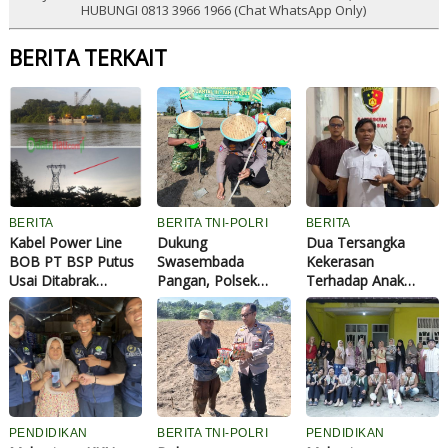
HUBUNGI 0813 3966 1966 (Chat WhatsApp Only)
BERITA TERKAIT
BERITA
BERITA TNI-POLRI
BERITA
Kabel Power Line
Dukung
Dua Tersangka
BOB PT BSP Putus
Swasembada
Kekerasan
Usai Ditabrak
Pangan, Polsek
Terhadap Anak
Tongkang Muatan
Tualang dan
Bawah Umur di Siak
Crane di Aliran
Forkopimcam
Diamankan Polisi
Sungai Siak
Tanam Jagung
Perawang
Kuartal III di Ponpes
Abu Huroiroh
PENDIDIKAN
BERITA TNI-POLRI
PENDIDIKAN