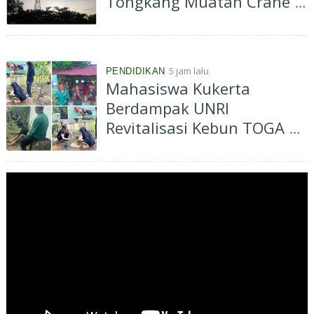
Tongkang Muatan Crane di
Aliran Sungai Siak
Perawang
5 jam lalu
PENDIDIKAN
Mahasiswa Kukerta
Berdampak UNRI
Revitalisasi Kebun TOGA di
Bagan Besar Timur,
Dorong Pemanfaatan
Tanaman Obat Keluarga