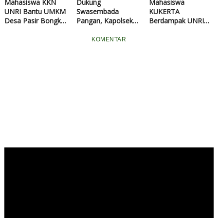
Mahasiswa KKN
Dukung
Mahasiswa
UNRI Bantu UMKM
Swasembada
KUKERTA
Desa Pasir Bongkal
Pangan, Kapolsek
Berdampak UNRI
Naik Kelas Lewat
Tualang Serahkan
Kembangkan Lima
Program Go Digital
Bibit Jagung Pipil
Varian Rasa Palito
KOMENTAR
Kepada Ponpes Abu
Daun, Dorong
Huroiroh
UMKM Desa
Naumbai Naik Kelas