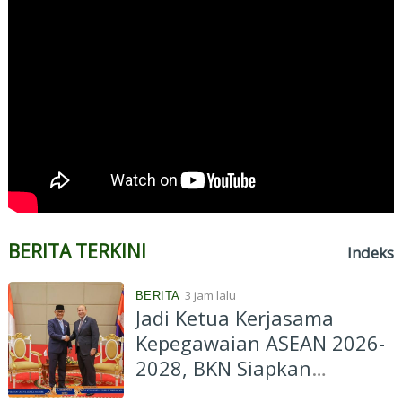
BERITA TERKINI
Indeks
3 jam lalu
BERITA
Jadi Ketua Kerjasama
Kepegawaian ASEAN 2026-
2028, BKN Siapkan
Indonesia Jadi Pusat