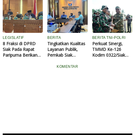
Budidaya Lele
Pangan Nasional
Dukung Ketahanan
Bioflok BUMDes di
Pangan Nasional
Desa Tanjung
Bungo
LEGISLATIF
BERITA
BERITA TNI-POLRI
8 Fraksi di DPRD
Tingkatkan Kualitas
Perkuat Sinergi,
Siak Pada Rapat
Layanan Publik,
TMMD Ke-126
Paripurna Berikan
Pemkab Siak
Kodim 0322/Siak
Pandangan Umum
Kolaborasi Bersama
Resmi Dibuka
Ranperda RPJMD
Ombudsman Riau
KOMENTAR
2025-2029