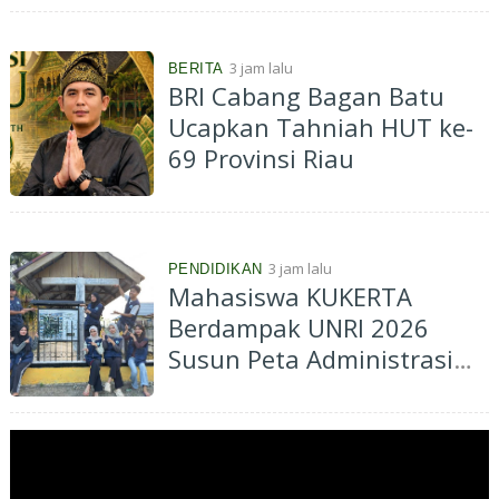
Kolaborasi ASN ASEAN
3 jam lalu
BERITA
BRI Cabang Bagan Batu
Ucapkan Tahniah HUT ke-
69 Provinsi Riau
3 jam lalu
PENDIDIKAN
Mahasiswa KUKERTA
Berdampak UNRI 2026
Susun Peta Administrasi
Kelurahan Muara Lembu
untuk Dukung Informasi
Spasial dan Perencanaan
Pembangunan