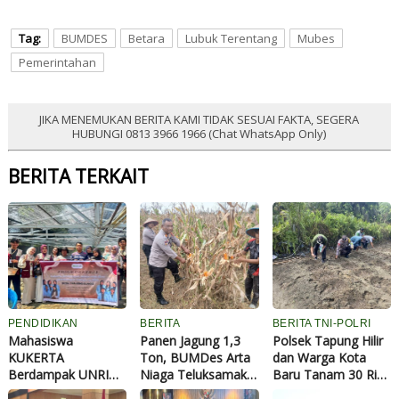
Tag:
BUMDES
Betara
Lubuk Terentang
Mubes
Pemerintahan
JIKA MENEMUKAN BERITA KAMI TIDAK SESUAI FAKTA, SEGERA
HUBUNGI 0813 3966 1966 (Chat WhatsApp Only)
BERITA TERKAIT
PENDIDIKAN
BERITA
BERITA TNI-POLRI
Mahasiswa
Panen Jagung 1,3
Polsek Tapung Hilir
KUKERTA
Ton, BUMDes Arta
dan Warga Kota
Berdampak UNRI
Niaga Teluksamak
Baru Tanam 30 Ribu
Revitalisasi
Dukung Ketahanan
Bibit Jagung Pipil