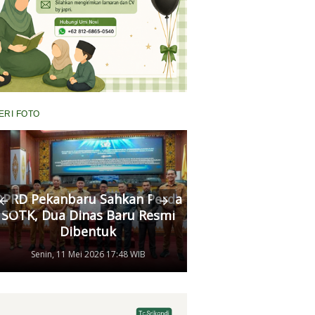
ERI FOTO
RD Pekanbaru Sahkan Perda
Komisi II Panggi
OTK, Dua Dinas Baru Resmi
Pertamina, Ungkap
Dibentuk
Antrean Panjang BB
Senin, 11 Mei 2026 17:48 WIB
Kamis, 07 Mei 2026 17