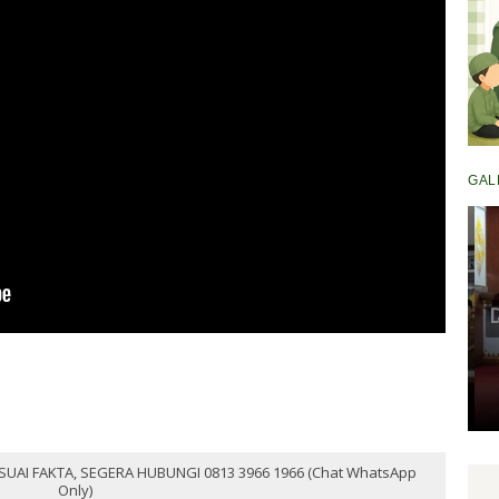
GAL
Komisi III DPRD Pekanbaru
Fasilitasi Mediasi Dugaan
Kekerasan Murid di SDN 181,
DP
Kedua Pihak Mulai Sepakat
S
Damai
Senin, 11 Mei 2026 17:53 WIB
SUAI FAKTA, SEGERA HUBUNGI 0813 3966 1966 (Chat WhatsApp
Only)