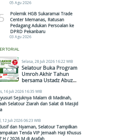
05 Agu 2026
5
Polemik HGB Sukaramai Trade
Center Memanas, Ratusan
Pedagang Adukan Persoalan ke
DPRD Pekanbaru
03 Agu 2026
ERTORIAL
Selasa, 28 Juli 2026 16:22 WIB
Selatour Buka Program
Umroh Akhir Tahun
bersama Ustadz Abuz
Zubair Hawaary, Harga
s, 16 Juli 2026 16:35 WIB
Mulai Rp38,4 Juta
yusuri Sejuknya Malam di Madinah,
ah Selatour Ziarah dan Salat di Masjid
a
, 12 Juli 2026 06:23 WIB
lusif dan Nyaman, Selatour Tampilkan
ampakan Tenda VIP Jemaah Haji Khusus
 H / 2026 M di Arafah