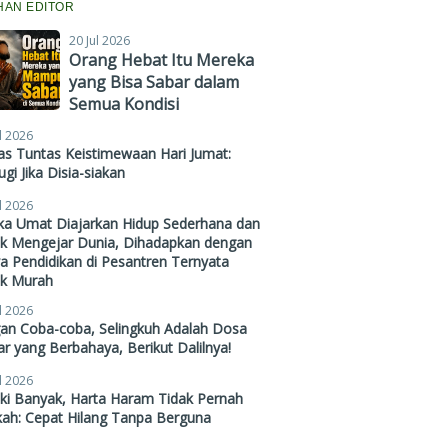
IHAN EDITOR
20 Jul 2026
Orang Hebat Itu Mereka
yang Bisa Sabar dalam
Semua Kondisi
l 2026
s Tuntas Keistimewaan Hari Jumat:
gi Jika Disia-siakan
l 2026
ika Umat Diajarkan Hidup Sederhana dan
ak Mengejar Dunia, Dihadapkan dengan
a Pendidikan di Pesantren Ternyata
ak Murah
l 2026
gan Coba-coba, Selingkuh Adalah Dosa
r yang Berbahaya, Berikut Dalilnya!
l 2026
ki Banyak, Harta Haram Tidak Pernah
kah: Cepat Hilang Tanpa Berguna