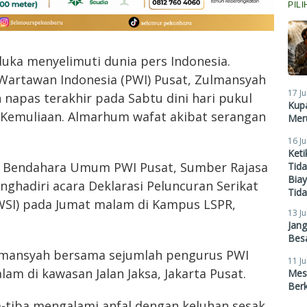
PIL
duka menyelimuti dunia pers Indonesia.
 Wartawan Indonesia (PWI) Pusat, Zulmansyah
17 Ju
napas terakhir pada Sabtu dini hari pukul
Kupa
i Kemuliaan. Almarhum wafat akibat serangan
Meru
16 Ju
Ket
l Bendahara Umum PWI Pusat, Sumber Rajasa
Tid
Biay
ghadiri acara Deklarasi Peluncuran Serikat
Tid
WSI) pada Jumat malam di Kampus LSPR,
13 Ju
Jan
Besa
ulmansyah bersama sejumlah pengurus PWI
11 Ju
am di kawasan Jalan Jaksa, Jakarta Pusat.
Mes
Ber
ba-tiba mengalami anfal dengan keluhan sesak