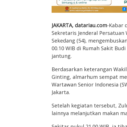
JAKARTA, datariau.com
-Kabar 
Sekretaris Jenderal Persatuan
Sekedang (54), mengembuskan 
00.10 WIB di Rumah Sakit Bud
jantung.
Berdasarkan keterangan Waki
Ginting, almarhum sempat men
Wartawan Senior Indonesia (S
Jakarta.
Setelah kegiatan tersebut, Z
lainnya melanjutkan makan mal
Sekitar pukul 21.00 WIB, ia ti