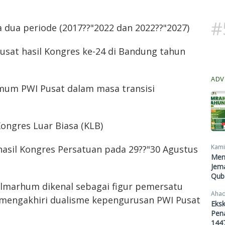
#
a dua periode (2017??"2022 dan 2022??"2027)
usat hasil Kongres ke-24 di Bandung tahun
ADV
Umum PWI Pusat dalam masa transisi
ongres Luar Biasa (KLB)
Kami
 hasil Kongres Persatuan pada 29??"30 Agustus
Men
Jema
Qub
almarhum dikenal sebagai figur pemersatu
Ahad
mengakhiri dualisme kepengurusan PWI Pusat
Eksk
Pen
1447