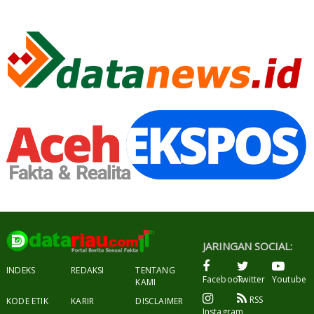
JARINGAN SOCIAL:
INDEKS
REDAKSI
TENTANG
Facebook
Twitter
Youtube
KAMI
RSS
KODE ETIK
KARIR
DISCLAIMER
Instagram