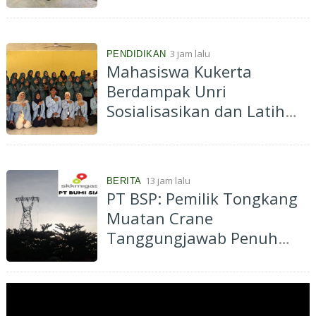
Jadi Eco Enzyme
3 jam lalu
PENDIDIKAN
Mahasiswa Kukerta
Berdampak Unri
Sosialisasikan dan Latih
Ibu-Ibu PKK Desa Pantai
Cermin Membuat
Kombucha
13 jam lalu
BERITA
PT BSP: Pemilik Tongkang
Muatan Crane
Tanggungjawab Penuh
atas Pergantian Material...