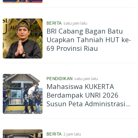
Indonesia Jadi Pusat
Kolaborasi ASN ASEAN
satu jam lalu
BERITA
BRI Cabang Bagan Batu
Ucapkan Tahniah HUT ke-
69 Provinsi Riau
satu jam lalu
PENDIDIKAN
Mahasiswa KUKERTA
Berdampak UNRI 2026
Susun Peta Administrasi
Kelurahan Muara Lembu
untuk Dukung Informasi
Spasial dan Perencanaan
2 jam lalu
BERITA