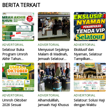
BERITA TERKAIT
ADVERTORIAL
ADVERTORIAL
ADVERTORIAL
Selatour Buka
Menyusuri Sejuknya
Eksklusif dan
Program Umroh
Malam di Madinah,
Nyaman, Selatour
Akhir Tahun
Jemaah Selatour
Tampilkan
bersama Ustadz
Ziarah dan Salat di
Penampakan Tenda
Abuz Zubair
Masjid Quba
VIP Jemaah Haji
Hawaary, Harga
Khusus 1447 H /
Mulai Rp38,4 Juta
2026 M di Arafah
ADVERTORIAL
ADVERTORIAL
ADVERTORIAL
Umroh Oktober
Alhamdulillah,
Selatour: Solusi Haji
2026 Sesuai
Jamaah Haji Khusus
dengan Waktu