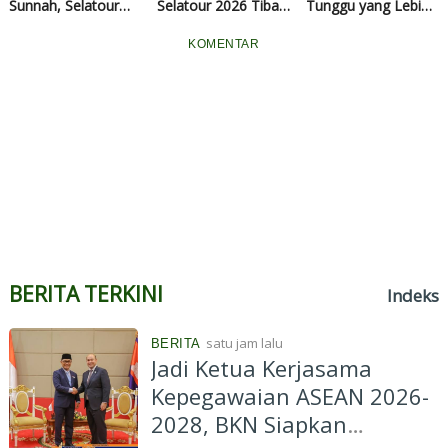
Sunnah, Selatour
Selatour 2026 Tiba
Tunggu yang Lebih
Pekanbaru
dengan Selamat di
Singkat, Segera
Tawarkan Paket
Pekanbaru,
Daftar Selagi Muda
KOMENTAR
Mulai Rp35,4 Juta All
Disambut Penuh
In
Syukur
BERITA TERKINI
Indeks
satu jam lalu
BERITA
Jadi Ketua Kerjasama
Kepegawaian ASEAN 2026-
2028, BKN Siapkan