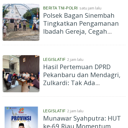
satu jam lalu
BERITA TNI-POLRI
Polsek Bagan Sinembah
Tingkatkan Pengamanan
Ibadah Gereja, Cegah
Terorisme dan Curanmor
2 jam lalu
LEGISLATIF
Hasil Pertemuan DPRD
Pekanbaru dan Mendagri,
Zulkardi: Tak Ada
Larangan Perpanjangan
133 HGB Pedagang STC,
Tantang Dokumen
2 jam lalu
LEGISLATIF
Rekomendasi Dibuka Jika
Munawar Syahputra: HUT
Memang Ada!
ke-69 Riau Momentum