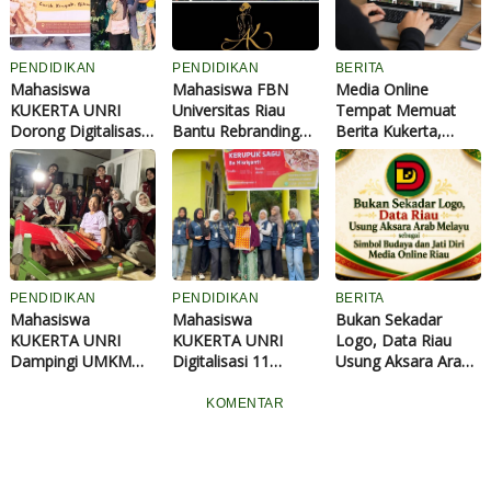
PENDIDIKAN
PENDIDIKAN
BERITA
Mahasiswa
Mahasiswa FBN
Media Online
KUKERTA UNRI
Universitas Riau
Tempat Memuat
Dorong Digitalisasi
Bantu Rebranding
Berita Kukerta,
Delapan UMKM
UMKM Angel
Ribuan Artikel
Desa Buluh Rampai,
Kebaya, Perkuat
Mahasiswa Tayang
Perkuat Promosi
Identitas Usaha
di Data Riau
Lewat Google Maps
hingga Hadir di
hingga WhatsApp
Google Maps
Business
PENDIDIKAN
PENDIDIKAN
BERITA
Mahasiswa
Mahasiswa
Bukan Sekadar
KUKERTA UNRI
KUKERTA UNRI
Logo, Data Riau
Dampingi UMKM
Digitalisasi 11
Usung Aksara Arab
Pangkalan Kerinci
UMKM Kerupuk
Melayu sebagai
Timur Kuasai
Sagu di Kuansing,
Simbol Budaya dan
KOMENTAR
Pemasaran Digital
Bantu Buat Logo
Jati Diri Media
dan Google Maps
hingga Daftarkan ke
Online Riau
Google Maps