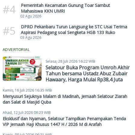
#4
Pemerintah Kecamatan Gunung Toar Sambut
Mahasiswa KKN UMRI
02 Agu 2026
#5
DPRD Pekanbaru Turun Langsung ke STC Usai Terima
Aspirasi Pedagang soal Sengketa HGB 133 Ruko
03 Agu 2026
ADVERTORIAL
Selasa, 28 Juli 2026 16:22 WIB
Selatour Buka Program Umroh Akhir
Tahun bersama Ustadz Abuz Zubair
Hawaary, Harga Mulai Rp38,4 Juta
Kamis, 16 Juli 2026 16:35 WIB
Menyusuri Sejuknya Malam di Madinah, Jemaah Selatour Ziarah
dan Salat di Masjid Quba
Ahad, 12 Juli 2026 06:23 WIB
Eksklusif dan Nyaman, Selatour Tampilkan Penampakan Tenda
VIP Jemaah Haji Khusus 1447 H / 2026 M di Arafah
Kamis, 09 Juli 2026 06:31 WIB