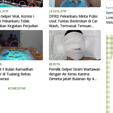
Kami
LATIF
LEGISLATIF
Sem
 Gelper Viral, Komisi I
DPRD Pekanbaru Minta Polisi
Lowo
 Pekanbaru Tidak
Usut Tuntas Bentrokan di Car
Mel
an Kegiatan Perjudian
Wash, Termasuk Temuan
Mesin Gelper
TA
BERITA
t !! Bulan Ramadhan
Pemilik Gelper Siram Wartawan
r di Tualang Bebas
dengan Air Keras Karena
erasi
Diminta Jatah Bulanan Rp 4
Juta
KOMENTAR