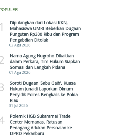
POPULER
1
Dipulangkan dari Lokasi KKN,
Mahasiswa UMRI Beberkan Dugaan
Pungutan Rp300 Ribu dan Program
Pengabdian Ditolak
03 Agu 2026
2
Nama Agung Nugroho Dikaitkan
dalam Perkara, Tim Hukum Siapkan
Somasi dan Langkah Pidana
01 Agu 2026
3
Soroti Dugaan 'Sabu Gaib', Kuasa
Hukum Junaidi Laporkan Oknum
Penyidik Polres Bengkalis ke Polda
Riau
31 Jul 2026
4
Polemik HGB Sukaramai Trade
Center Memanas, Ratusan
Pedagang Adukan Persoalan ke
DPRD Pekanbaru