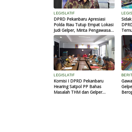
LEGISLATIF
LEGIS
DPRD Pekanbaru Apresiasi
Sidak
Polda Riau Tutup Empat Lokasi
DPRD
Judi Gelper, Minta Pengawasan
Temuk
Berkelanjutan
LEGISLATIF
BERI
Komisi I DPRD Pekanbaru
Gawa
Hearing Satpol PP Bahas
Gelpe
Masalah THM dan Gelper
Berop
Tetap Beroperasi Saat
Ramadhan