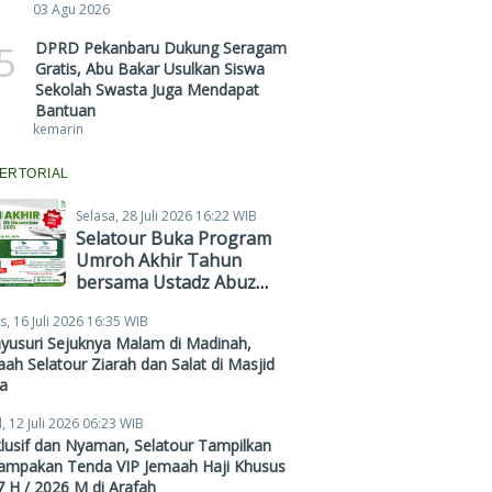
03 Agu 2026
5
DPRD Pekanbaru Dukung Seragam
Gratis, Abu Bakar Usulkan Siswa
Sekolah Swasta Juga Mendapat
Bantuan
kemarin
ERTORIAL
Selasa, 28 Juli 2026 16:22 WIB
Selatour Buka Program
Umroh Akhir Tahun
bersama Ustadz Abuz
Zubair Hawaary, Harga
s, 16 Juli 2026 16:35 WIB
Mulai Rp38,4 Juta
yusuri Sejuknya Malam di Madinah,
ah Selatour Ziarah dan Salat di Masjid
a
, 12 Juli 2026 06:23 WIB
lusif dan Nyaman, Selatour Tampilkan
ampakan Tenda VIP Jemaah Haji Khusus
 H / 2026 M di Arafah