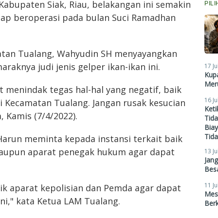
Kabupaten Siak, Riau, belakangan ini semakin
PIL
tap beroperasi pada bulan Suci Ramadhan
tan Tualang, Wahyudin SH menyayangkan
araknya judi jenis gelper ikan-ikan ini.
17 Ju
Kupa
Meru
t menindak tegas hal-hal yang negatif, baik
16 Ju
di Kecamatan Tualang. Jangan rusak kesucian
Ket
 Kamis (7/4/2022).
Tid
Biay
Tid
arun meminta kepada instansi terkait baik
aupun aparat penegak hukum agar dapat
13 Ju
Jan
Besa
11 Ju
baik aparat kepolisian dan Pemda agar dapat
Mes
ni," kata Ketua LAM Tualang.
Ber