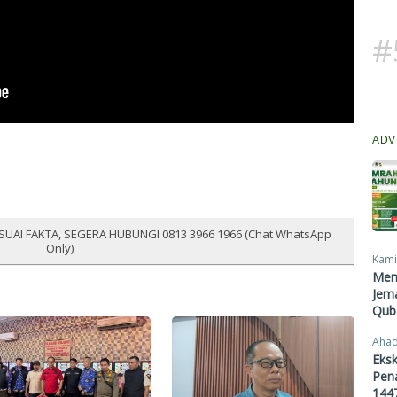
#
ADV
SUAI FAKTA, SEGERA HUBUNGI 0813 3966 1966 (Chat WhatsApp
Only)
Kami
Men
Jema
Qub
Ahad
Eksk
Pen
1447