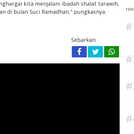
nghargai kita menjalani ibadah shalat tarawih,
TER
n di bulan Suci Ramadhan," pungkasnya.
#
Sebarkan:
#
#
#