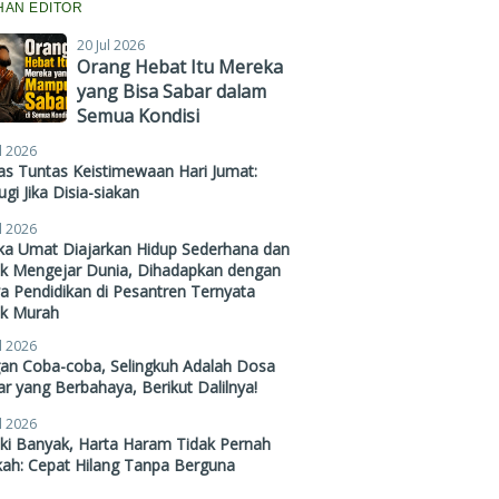
IHAN EDITOR
20 Jul 2026
Orang Hebat Itu Mereka
yang Bisa Sabar dalam
Semua Kondisi
l 2026
s Tuntas Keistimewaan Hari Jumat:
gi Jika Disia-siakan
l 2026
ika Umat Diajarkan Hidup Sederhana dan
ak Mengejar Dunia, Dihadapkan dengan
a Pendidikan di Pesantren Ternyata
ak Murah
l 2026
gan Coba-coba, Selingkuh Adalah Dosa
r yang Berbahaya, Berikut Dalilnya!
l 2026
ki Banyak, Harta Haram Tidak Pernah
kah: Cepat Hilang Tanpa Berguna