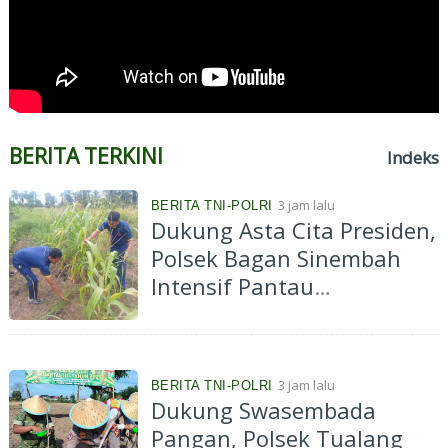
BERITA TERKINI
Indeks
3 jam lalu
BERITA TNI-POLRI
Dukung Asta Cita Presiden,
Polsek Bagan Sinembah
Intensif Pantau
Pertumbuhan Jagung
Program Ketahanan
Pangan
3 jam lalu
BERITA TNI-POLRI
Dukung Swasembada
Pangan, Polsek Tualang