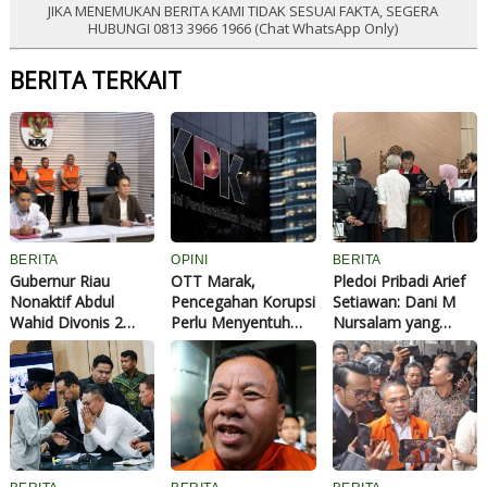
JIKA MENEMUKAN BERITA KAMI TIDAK SESUAI FAKTA, SEGERA
HUBUNGI 0813 3966 1966 (Chat WhatsApp Only)
BERITA TERKAIT
BERITA
OPINI
BERITA
Gubernur Riau
OTT Marak,
Pledoi Pribadi Arief
Nonaktif Abdul
Pencegahan Korupsi
Setiawan: Dani M
Wahid Divonis 2
Perlu Menyentuh
Nursalam yang
Tahun, Hakim
Akar Masalah
Minta Bertemu dan
Pertimbangkan Usia
Meminta Dana
Masih Muda dan
Operasional
Memiliki
Tanggungan
Keluarga