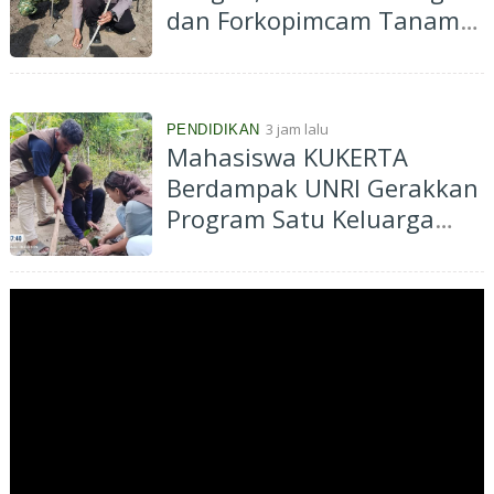
dan Forkopimcam Tanam
Jagung Kuartal III di Ponpes
Abu Huroiroh
3 jam lalu
PENDIDIKAN
Mahasiswa KUKERTA
Berdampak UNRI Gerakkan
Program Satu Keluarga
Satu Pohon di Desa Kiab
Jaya