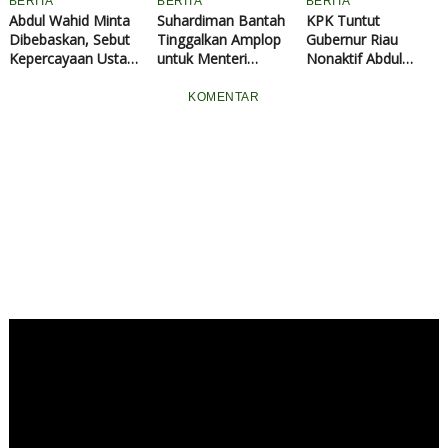
BERITA
BERITA
BERITA
Abdul Wahid Minta
Suhardiman Bantah
KPK Tuntut
Dibebaskan, Sebut
Tinggalkan Amplop
Gubernur Riau
Kepercayaan Ustaz
untuk Menteri
Nonaktif Abdul
Abdul Somad Jadi
Kehutanan, Klaim
Wahid 8 Tahun 6
Bukti Tak Mungkin
Tak Tahu Isinya
Bulan Penjara,
KOMENTAR
Korupsi
Disebut Terbukti
Terima Fee Proyek