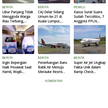
BERITA
BERITA
PEMILU
Libur Panjang Tidak
CAJ Gelar Sidang
Kasus Surat Suara
Menggoda Warga
Umum ke-21 di
Sudah Tercoblos, 7
Riau Terbang,
Kuala Lumpur,
Anggota PPLN
Bandara SSK II
Tegaskan
Kuala Lumpur
Terpantau Lengang
Solidaritas Jurnalis
Ditetapkan
ASEAN
Tersangka
BERITA
BERITA
BERITA
Ingin Bepergian
Penerbangan Baru
Super Air Jet Ungkap
Naik Pesawat Saat
Batik Air Menuju
Fakta Unik dalam
Hamil, Wajib
Merauke Resmi
Ramp Check
Lengkapi Syarat Ini
Dimulai, Catat
Pesawat Airbus 320
Jadwalnya!
untuk Arus Balik
KOMENTAR
Lebaran