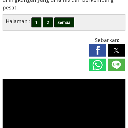
pesat.
Halaman :
1
2
Semua
Sebarkan: