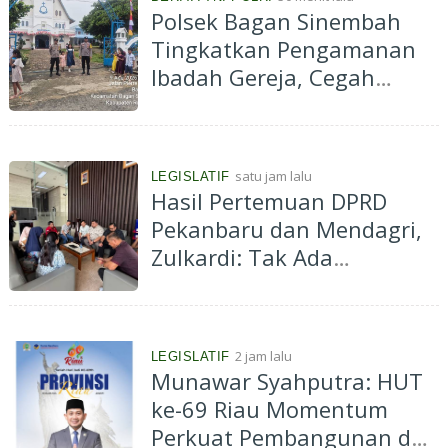
Polsek Bagan Sinembah
Tingkatkan Pengamanan
Ibadah Gereja, Cegah
Terorisme dan Curanmor
satu jam lalu
LEGISLATIF
Hasil Pertemuan DPRD
Pekanbaru dan Mendagri,
Zulkardi: Tak Ada
Larangan Perpanjangan
133 HGB Pedagang STC,
Tantang Dokumen
2 jam lalu
LEGISLATIF
Rekomendasi Dibuka Jika
Munawar Syahputra: HUT
Memang Ada!
ke-69 Riau Momentum
Perkuat Pembangunan dan