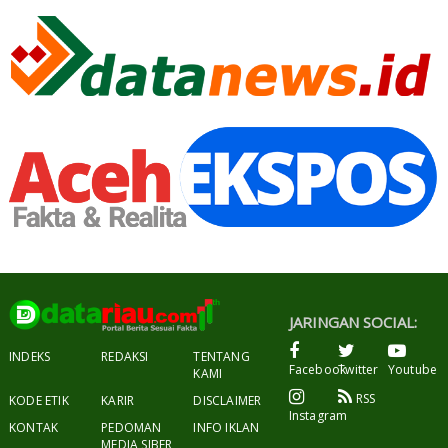
JARINGAN SOCIAL:
INDEKS
REDAKSI
TENTANG
Facebook
Twitter
Youtube
KAMI
RSS
KODE ETIK
KARIR
DISCLAIMER
Instagram
KONTAK
PEDOMAN
INFO IKLAN
MEDIA SIBER