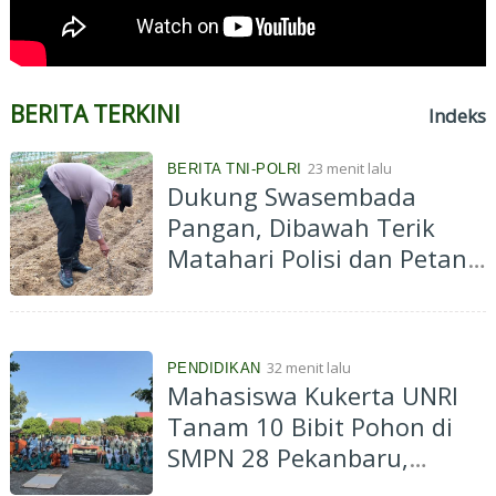
BERITA TERKINI
Indeks
23 menit lalu
BERITA TNI-POLRI
Dukung Swasembada
Pangan, Dibawah Terik
Matahari Polisi dan Petani
Tanam Jagung di Ponpes
Abu Huroiroh
32 menit lalu
PENDIDIKAN
Mahasiswa Kukerta UNRI
Tanam 10 Bibit Pohon di
SMPN 28 Pekanbaru,
Dorong Konsep Green