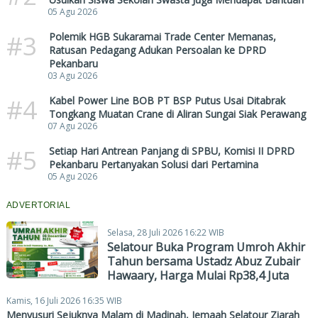
05 Agu 2026
#3
Polemik HGB Sukaramai Trade Center Memanas,
Ratusan Pedagang Adukan Persoalan ke DPRD
Pekanbaru
03 Agu 2026
#4
Kabel Power Line BOB PT BSP Putus Usai Ditabrak
Tongkang Muatan Crane di Aliran Sungai Siak Perawang
07 Agu 2026
#5
Setiap Hari Antrean Panjang di SPBU, Komisi II DPRD
Pekanbaru Pertanyakan Solusi dari Pertamina
05 Agu 2026
ADVERTORIAL
Selasa, 28 Juli 2026 16:22 WIB
Selatour Buka Program Umroh Akhir
Tahun bersama Ustadz Abuz Zubair
Hawaary, Harga Mulai Rp38,4 Juta
Kamis, 16 Juli 2026 16:35 WIB
Menyusuri Sejuknya Malam di Madinah, Jemaah Selatour Ziarah