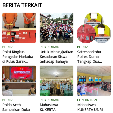
BERITA TERKAIT
BERITA
PENDIDIKAN
BERITA
Polisi Ringkus
Untuk Meningkatkan
Satresnarkoba
Pengedar Narkoba
Kesadaran Siswa
Polres Dumai
di Pulau Sarak
terhadap Bahaya
Tangkap Dua
Kampar, Sita Sabu
Narkoba,
Pengedar Sabu di
dan Ekstasi
Mahasiswa KKN
Sungai Sembilan,
Unri Gelar
Sita 9 Paket
Sosialisasi 'Bahaya
Narkotika
Narkoba' di SDN
005 Desa Binuang
BERITA
PENDIDIKAN
PENDIDIKAN
Polda Aceh
Mahasiswa
Mahasiswa
Sampaikan Duka
KUKERTA
KUKERTA UNRI