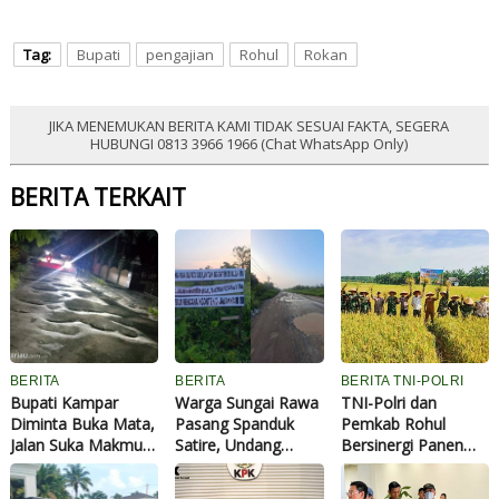
Tag:
Bupati
pengajian
Rohul
Rokan
JIKA MENEMUKAN BERITA KAMI TIDAK SESUAI FAKTA, SEGERA
HUBUNGI 0813 3966 1966 (Chat WhatsApp Only)
BERITA TERKAIT
BERITA
BERITA
BERITA TNI-POLRI
Bupati Kampar
Warga Sungai Rawa
TNI-Polri dan
Diminta Buka Mata,
Pasang Spanduk
Pemkab Rohul
Jalan Suka Makmur
Satire, Undang
Bersinergi Panen
di Depan Kantor
Bupati Siak
Raya Padi, Perkuat
Desa Tarai Bangun
"Ngonten" di Jalan
Ketahanan Pangan