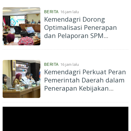
16 jam lalu
BERITA
Kemendagri Dorong
Optimalisasi Penerapan
dan Pelaporan SPM
Kabupaten Hulu Sungai
Selatan Tahun 2026
16 jam lalu
BERITA
Kemendagri Perkuat Peran
Pemerintah Daerah dalam
Penerapan Kebijakan
Penyelenggaraan
Transmigrasi