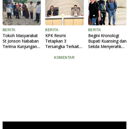
Belum Pernah
Rusak
Nasional
Diaspal, 4.500 Jiwa
Setiap Hari Melewati
Jalan Rusak
BERITA
BERITA
BERITA
Tokoh Masyarakat
KPK Resmi
Begini Kronologi
St Jonson Nababan
Tetapkan 3
Bupati Kuansing dan
Terima Kunjungan
Tersangka Terkait
Sekda Menyerahkan
Bupati Rohil dan
OTT di Kuansing,
Diri ke KPK, Istri
Istri di Rumah Baru
Bupati Suhardiman
Bupati Juga
KOMENTAR
Amby, Sekda
Diperiksa
Zulkarnain dan
Seorang Swasta
Ditahan