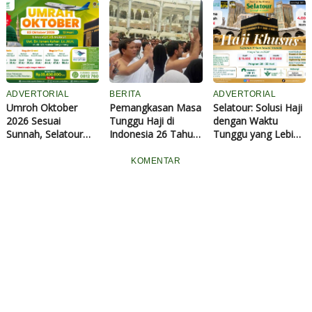
bersama Ustadz
Ziarah dan Salat di
Penampakan Tenda
Abuz Zubair
Masjid Quba
VIP Jemaah Haji
Hawaary, Harga
Khusus 1447 H /
Mulai Rp38,4 Juta
2026 M di Arafah
ADVERTORIAL
BERITA
ADVERTORIAL
Umroh Oktober
Pemangkasan Masa
Selatour: Solusi Haji
2026 Sesuai
Tunggu Haji di
dengan Waktu
Sunnah, Selatour
Indonesia 26 Tahun,
Tunggu yang Lebih
Pekanbaru
Presiden Prabowo
Singkat, Segera
Tawarkan Paket
Ingin Pangkas Lagi
Daftar Selagi Muda
KOMENTAR
Mulai Rp35,4 Juta All
Jadi 15 Tahun
In