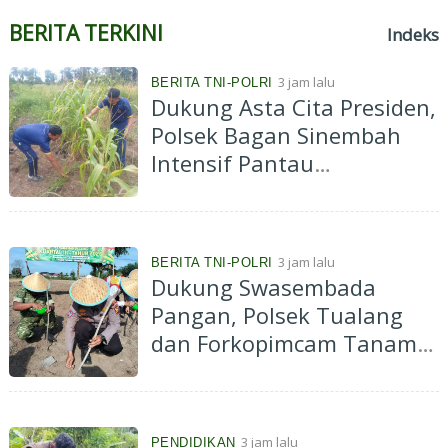
BERITA TERKINI
Indeks
3 jam lalu
BERITA TNI-POLRI
Dukung Asta Cita Presiden,
Polsek Bagan Sinembah
Intensif Pantau
Pertumbuhan Jagung
Program Ketahanan
Pangan
3 jam lalu
BERITA TNI-POLRI
Dukung Swasembada
Pangan, Polsek Tualang
dan Forkopimcam Tanam
Jagung Kuartal III di Ponpes
Abu Huroiroh
3 jam lalu
PENDIDIKAN