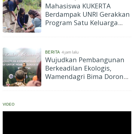
Mahasiswa KUKERTA
Berdampak UNRI Gerakkan
Program Satu Keluarga
Satu Pohon di Desa Kiab
Jaya
4 jam lalu
BERITA
Wujudkan Pembangunan
Berkeadilan Ekologis,
Wamendagri Bima Dorong
Legislator Daerah Perkuat
Kepemimpinan
VIDEO