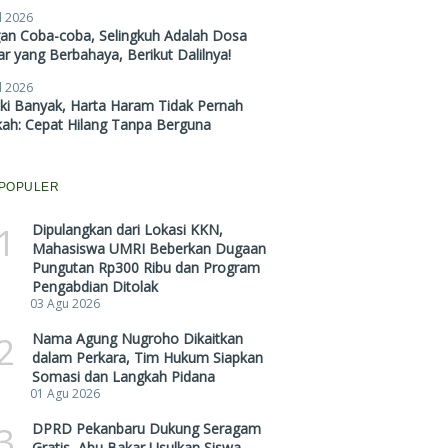
l 2026
gan Coba-coba, Selingkuh Adalah Dosa
r yang Berbahaya, Berikut Dalilnya!
l 2026
ki Banyak, Harta Haram Tidak Pernah
kah: Cepat Hilang Tanpa Berguna
POPULER
1
Dipulangkan dari Lokasi KKN,
Mahasiswa UMRI Beberkan Dugaan
Pungutan Rp300 Ribu dan Program
Pengabdian Ditolak
03 Agu 2026
2
Nama Agung Nugroho Dikaitkan
dalam Perkara, Tim Hukum Siapkan
Somasi dan Langkah Pidana
01 Agu 2026
3
DPRD Pekanbaru Dukung Seragam
Gratis, Abu Bakar Usulkan Siswa