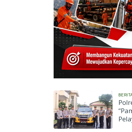
BERITA
Polr
“Pa
Pela