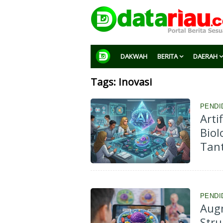
DAKWAH
BERITA
DAERAH
Tags: Inovasi
PENDI
Arti
Biol
Tan
PENDI
Aug
Stru