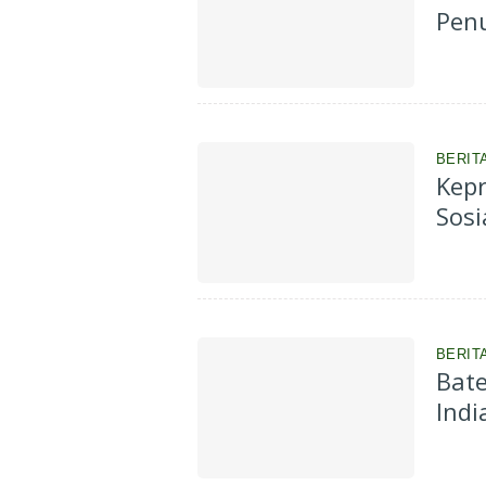
Penu
BERIT
Kepr
Sosi
BERIT
Bate
Indi