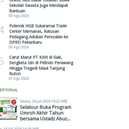
Sekolah Swasta Juga Mendapat
Bantuan
05 Agu 2026
4
Polemik HGB Sukaramai Trade
Center Memanas, Ratusan
Pedagang Adukan Persoalan ke
DPRD Pekanbaru
03 Agu 2026
5
Carut Marut PT KIMI di Siak,
Sengketa Izin di Pelindo Perawang
Hingga Tragedi Maut Tanjung
Buton
01 Agu 2026
ERTORIAL
Selasa, 28 Juli 2026 16:22 WIB
Selatour Buka Program
Umroh Akhir Tahun
bersama Ustadz Abuz
Zubair Hawaary, Harga
s, 16 Juli 2026 16:35 WIB