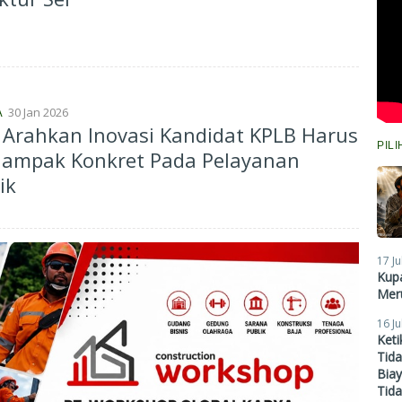
30 Jan 2026
A
Arahkan Inovasi Kandidat KPLB Harus
PIL
dampak Konkret Pada Pelayanan
ik
17 Ju
Kupa
Meru
16 Ju
Ket
Tid
Biay
Tid