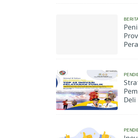
BERIT
Peni
Prov
Per
PENDI
Stra
Pem
Deli
PENDI
Ino