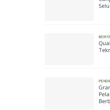
Selu
BERIT
Qua
Tekn
PENDI
Gran
Pel
Berb