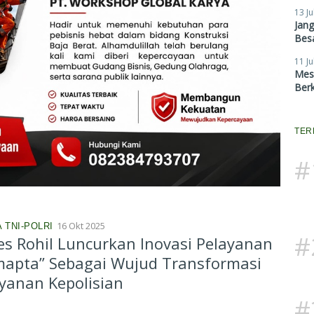
13 Ju
Jan
Besa
11 Ju
Mes
Ber
TER
#
16 Okt 2025
 TNI-POLRI
#
es Rohil Luncurkan Inovasi Pelayanan
mapta” Sebagai Wujud Transformasi
yanan Kepolisian
#