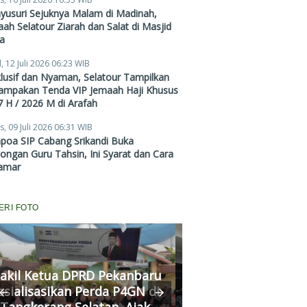
Mulai Rp38,4 Juta
yusuri Sejuknya Malam di Madinah,
ah Selatour Ziarah dan Salat di Masjid
a
, 12 Juli 2026 06:23 WIB
lusif dan Nyaman, Selatour Tampilkan
ampakan Tenda VIP Jemaah Haji Khusus
 H / 2026 M di Arafah
s, 09 Juli 2026 06:31 WIB
poa SIP Cabang Srikandi Buka
ngan Guru Tahsin, Ini Syarat dan Cara
amar
ERI FOTO
Komisi III DPRD P
akil Ketua DPRD Pekanbaru
Fasilitasi Medias
osialisasikan Perda P4GN di
Kekerasan Murid di
Tangkerang Selatan, Ajak
Kedua Pihak Mulai