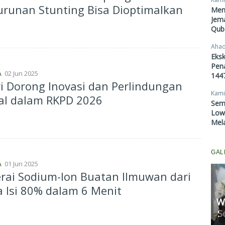
runan Stunting Bisa Dioptimalkan
Men
Jema
Qub
Ahad
Eksk
Pen
02 Jun 2025
A
1447
i Dorong Inovasi dan Perlindungan
Kami
al dalam RKPD 2026
Sem
Lowo
Mel
GAL
01 Jun 2025
A
rai Sodium-Ion Buatan Ilmuwan dari
a Isi 80% dalam 6 Menit
W
Komisi II Panggil Rapat
S
Pertamina, Ungkap Penyebab