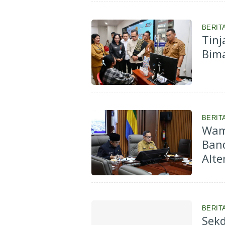
BERIT
Tin
Bima
BERIT
Wam
Ban
Alte
BERIT
Sekd