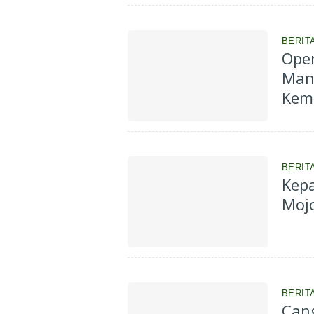
BERIT
Open
Man
Kem
BERIT
Kepa
Mojo
BERIT
Cang