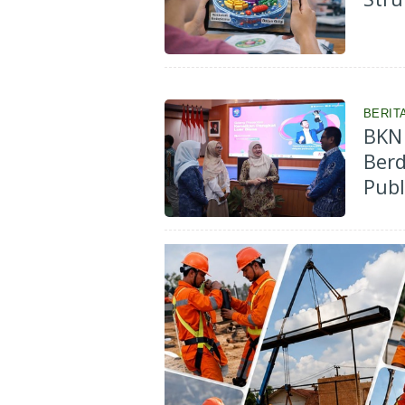
BERIT
BKN 
Ber
Publ