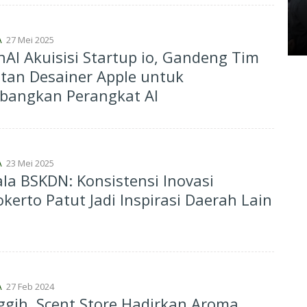
Antrean Panjang BBM di SPBU
Kamis, 07 Mei 2026 17:21 WIB
27 Mei 2025
A
AI Akuisisi Startup io, Gandeng Tim
tan Desainer Apple untuk
bangkan Perangkat AI
23 Mei 2025
A
la BSKDN: Konsistensi Inovasi
kerto Patut Jadi Inspirasi Daerah Lain
27 Feb 2024
A
gih, Scent Store Hadirkan Aroma