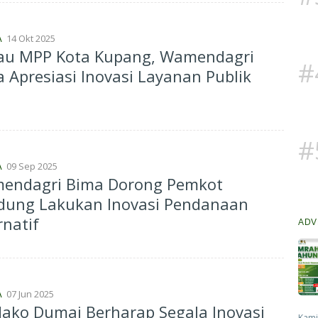
14 Okt 2025
A
jau MPP Kota Kupang, Wamendagri
#
 Apresiasi Inovasi Layanan Publik
#
09 Sep 2025
A
endagri Bima Dorong Pemkot
dung Lakukan Inovasi Pendanaan
rnatif
ADV
07 Jun 2025
A
ako Dumai Berharap Segala Inovasi
Kami