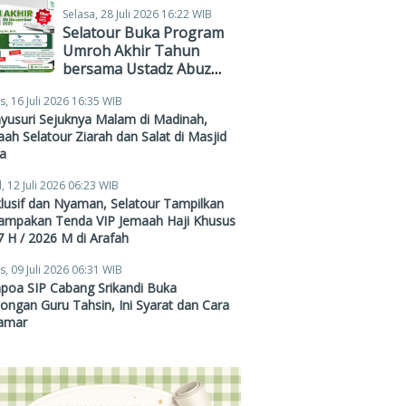
Selasa, 28 Juli 2026 16:22 WIB
Selatour Buka Program
Umroh Akhir Tahun
bersama Ustadz Abuz
Zubair Hawaary, Harga
s, 16 Juli 2026 16:35 WIB
Mulai Rp38,4 Juta
yusuri Sejuknya Malam di Madinah,
ah Selatour Ziarah dan Salat di Masjid
a
, 12 Juli 2026 06:23 WIB
lusif dan Nyaman, Selatour Tampilkan
ampakan Tenda VIP Jemaah Haji Khusus
 H / 2026 M di Arafah
s, 09 Juli 2026 06:31 WIB
poa SIP Cabang Srikandi Buka
ngan Guru Tahsin, Ini Syarat dan Cara
amar