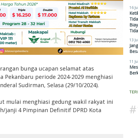
16 Ju
Ket
Tid
Biay
Tid
13 Ju
Jan
Besa
11 Ju
Mes
arangan bunga ucapan selamat atas
Ber
a Pekanbaru periode 2024-2029 menghiasi
nderal Sudirman, Selasa (29/10/2024).
TER
t mulai menghiasi gedung wakil rakyat ini
#
janji 4 Pimpinan Definitif DPRD Kota