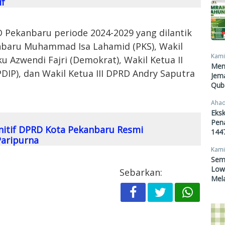
if
 Pekanbaru periode 2024-2029 yang dilantik
nbaru Muhammad Isa Lahamid (PKS), Wakil
Kami
 Azwendi Fajri (Demokrat), Wakil Ketua II
Men
DIP), dan Wakil Ketua III DPRD Andry Saputra
Jema
Qub
Ahad
Eksk
Pen
nitif DPRD Kota Pekanbaru Resmi
1447
Paripurna
Kami
Sem
Lowo
Sebarkan:
Mel