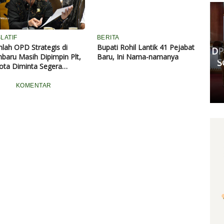
Komisi III DPRD Pekanbaru
Fasilitasi Mediasi Dugaan
LATIF
BERITA
lah OPD Strategis di
Bupati Rohil Lantik 41 Pejabat
Kekerasan Murid di SDN 181,
DP
baru Masih Dipimpin Plt,
Baru, Ini Nama-namanya
Kedua Pihak Mulai Sepakat
S
ota Diminta Segera
Damai
k Pejabat Definitif
KOMENTAR
Senin, 11 Mei 2026 17:53 WIB