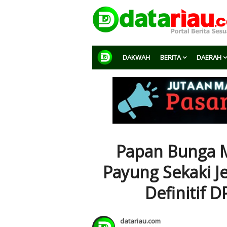
DAKWAH
BERITA
DAERAH
Papan Bunga M
Payung Sekaki J
Definitif 
datariau.com