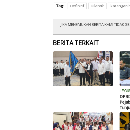
Tag:
Definitif
Dilantik
karangan 
JIKA MENEMUKAN BERITA KAMI TIDAK SE
BERITA TERKAIT
P
e
n
g
u
r
u
LEGIS
s
DPRD
P
Pejab
W
Tunju
I
P
r
o