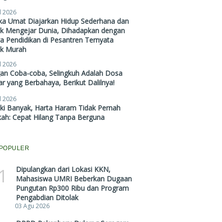
l 2026
ika Umat Diajarkan Hidup Sederhana dan
ak Mengejar Dunia, Dihadapkan dengan
a Pendidikan di Pesantren Ternyata
ak Murah
l 2026
gan Coba-coba, Selingkuh Adalah Dosa
r yang Berbahaya, Berikut Dalilnya!
l 2026
ki Banyak, Harta Haram Tidak Pernah
kah: Cepat Hilang Tanpa Berguna
POPULER
1
Dipulangkan dari Lokasi KKN,
Mahasiswa UMRI Beberkan Dugaan
Pungutan Rp300 Ribu dan Program
Pengabdian Ditolak
03 Agu 2026