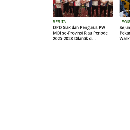
v
i
n
s
BERITA
LEGIS
i
DPD Siak dan Pengurus PW
Sejum
S
MOI se-Provinsi Riau Periode
Pekan
u
2025-2028 Dilantik di
Walik
l
Pekanbaru
Tunju
u
t
P
e
r
i
o
d
e
2
0
2
6
-
2
0