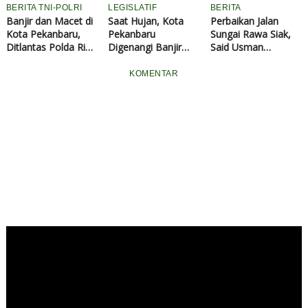
BERITA TNI-POLRI
LEGISLATIF
BERITA
Banjir dan Macet di
Saat Hujan, Kota
Perbaikan Jalan
Kota Pekanbaru,
Pekanbaru
Sungai Rawa Siak,
Ditlantas Polda Riau
Digenangi Banjir
Said Usman
Sigap Urai
dan Macet, DPRD
Ingatkan
Kemacetan di Jam
Desak Wali Kota
Perusahaan
KOMENTAR
Sibuk
Segera Realisasikan
Bertanggung Jawab,
Janji Politik
Pemerintah Diminta
Lakukan
Pengawasan