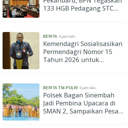
133 HGB Pedagang STC
Masih Bisa Diperpanjang,
Pemko Diminta Lengkapi
Dokumen
4 jam lalu
BERITA
Kemendagri Sosialisasikan
Permendagri Nomor 15
Tahun 2026 untuk
Percepat Penyerahan PSU
Perumahan kepada
Pemerintah Daerah
4 jam lalu
BERITA TNI-POLRI
Polsek Bagan Sinembah
Jadi Pembina Upacara di
SMAN 2, Sampaikan Pesan
Jauhi Narkoba dan Bullying