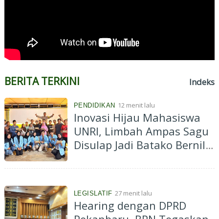
BERITA TERKINI
Indeks
12 menit lalu
PENDIDIKAN
Inovasi Hijau Mahasiswa
UNRI, Limbah Ampas Sagu
Disulap Jadi Batako Bernilai
Ekonomi
27 menit lalu
LEGISLATIF
Hearing dengan DPRD
Pekanbaru, BPN Tegaskan