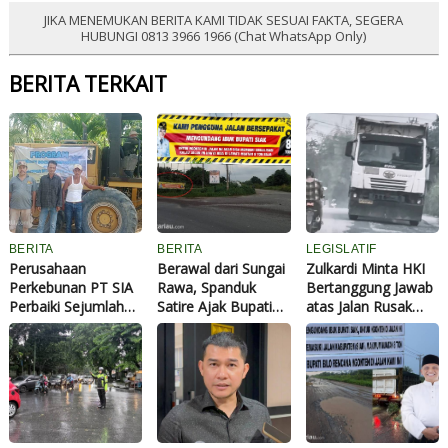
JIKA MENEMUKAN BERITA KAMI TIDAK SESUAI FAKTA, SEGERA
HUBUNGI 0813 3966 1966 (Chat WhatsApp Only)
BERITA TERKAIT
BERITA
BERITA
LEGISLATIF
Perusahaan
Berawal dari Sungai
Zulkardi Minta HKI
Perkebunan PT SIA
Rawa, Spanduk
Bertanggung Jawab
Perbaiki Sejumlah
Satire Ajak Bupati
atas Jalan Rusak
Ruas Jalan di Rohil
Siak Ngonten di
dan Rumah Warga
Melalui Dana CSR
Jalan Rusak Kembali
Retak Akibat Proyek
Bermunculan
Tol