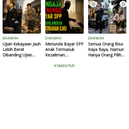
Teratak Rendah
Village di Desa
Diketahui dan
untuk Tingkatkan
Lubuk Terap,
Dihindari
Akses Air Bersih
Hadirkan Inovasi
Minuman Herbal
"Rona Rempah"
DAKWAH
DAKWAH
DAKWAH
Ujian Kekayaan Jauh
Menunda Bayar SPP
Semua Orang Bisa
Lebih Berat
Anak Termasuk
Kaya Raya, Namun
Dibanding Ujian
Kezaliman:
Hanya Orang Pilihan
Kemiskinan
Menghilangkan
yang Bisa
Keberkahan Ilmu
Mendapatkan
KOMENTAR
Hidayah