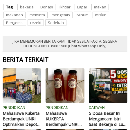
Tag:
bekerja
Donasi
ikhtiar
Lapar
makan
makanan
meminta
mengemis
Minum
miskin
Pengemis
rezeki
Sedekah
JIKA MENEMUKAN BERITA KAMI TIDAK SESUAI FAKTA, SEGERA
HUBUNGI 0813 3966 1966 (Chat WhatsApp Only)
BERITA TERKAIT
PENDIDIKAN
PENDIDIKAN
DAKWAH
Mahasiswa Kukerta
Mahasiswa
5 Dosa Besar Ini
Berdampak UNRI
KUKERTA
Mengancam Istri
Optimalkan Depot
Berdampak UNRI
Saat Bekerja di Luar
Air Minum Desa
Bangun Taman Eco
Rumah, Wajib