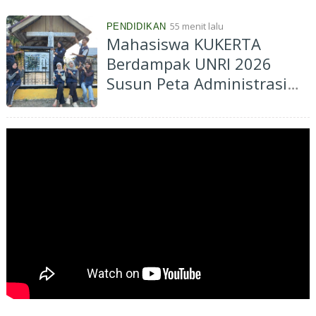
55 menit lalu
PENDIDIKAN
Mahasiswa KUKERTA
Berdampak UNRI 2026
Susun Peta Administrasi
Kelurahan Muara Lembu
untuk Dukung Informasi
Spasial dan Perencanaan
Pembangunan